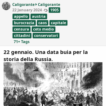
o
Caligorante
Caligorante
n
T
22 January 2024
1905
s
a
:
appello
austria
g
s
burocrazia
caos
capitale
censura
ceto medio
cittadini
conservatori
71+ Tags
22 gennaio. Una data buia per la
storia della Russia.