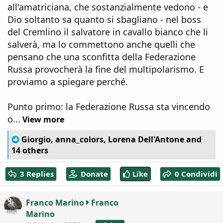
all'amatriciana, che sostanzialmente vedono - e
Dio soltanto sa quanto si sbagliano - nel boss
del Cremlino il salvatore in cavallo bianco che li
salverà, ma lo commettono anche quelli che
pensano che una sconfitta della Federazione
Russa provocherà la fine del multipolarismo. E
proviamo a spiegare perché.
Punto primo: la Federazione Russa sta vincendo
o...
View more
R
Giorgio
,
anna_colors
,
Lorena Dell'Antone
and
e
14 others
a
c
3 Replies
Donate
Like
0 Condividi
t
i
o
Franco Marino
Franco
n
Marino
s
T