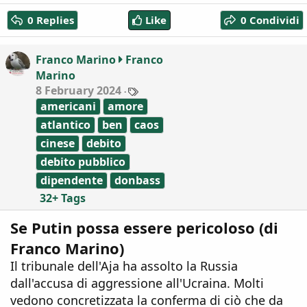
a
0 Replies
Like
0 Condividi
c
t
i
Franco Marino
Franco
o
Marino
n
T
8 February 2024
s
a
:
americani
amore
g
s
atlantico
ben
caos
cinese
debito
debito pubblico
dipendente
donbass
32+ Tags
Se Putin possa essere pericoloso (di
Franco Marino)
Il tribunale dell'Aja ha assolto la Russia
dall'accusa di aggressione all'Ucraina. Molti
vedono concretizzata la conferma di ciò che da