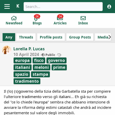
2K
34
Newsfeed
Blogs
Articles
Inbox
Any
Threads
Profile posts
Group Posts
Media
Lorella P. Lucas
T
10 April 2024
Public
a
europa
fisco
governo
g
s
italiani
meloni
prime
spazio
stampa
tradimento
Il (lo) (s)
governo
della tizia della Garbatella sta per compiere
l'ulteriore
tradimento
verso gli
italiani
... Eh già su richiesta
del "ce lo chiede l'
europa
" sembra che abbiano intenzione di
avviare la riforma delgi estimi catastali che andrà ad incidere
pesantemente sul valore degli immobili.