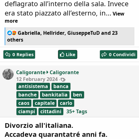
deflagrato all’interno della sala. Invece
era stato piazzato all’esterno, in...
View
more
R
Gabriella
,
Hellrider
,
GiuseppeTuD
and 23
e
others
a
c
0 Replies
Like
0 Condividi
t
i
o
Caligorante
Caligorante
n
T
12 February 2024
s
a
:
antisistema
banca
g
s
banche
bankitalia
ben
caos
capitale
carlo
ciampi
cittadini
35+ Tags
Divorzio all'italiana.
Accadeva quarantatré anni fa.