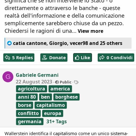
significa che se non interviene lo Stato - o
direttamente o attraverso le banche - queste
realtà dell'informazione e della comunicazione
semplicemente sarebbero chiuse da un pezzo.
Chiedersi le ragioni di una...
View more
R
catia cantone
,
Giorgio
,
vecer98
and 25 others
e
a
5 Replies
Donate
Like
0 Condividi
c
t
i
Gabriele Germani
G
o
T
22 August 2023
Public
n
a
agricoltura
america
s
g
:
s
anni 80
ben
borghese
borse
capitalismo
conflitto
europa
germania
31+ Tags
Wallerstein identifica il
capitalismo
come un unico
sistema
-