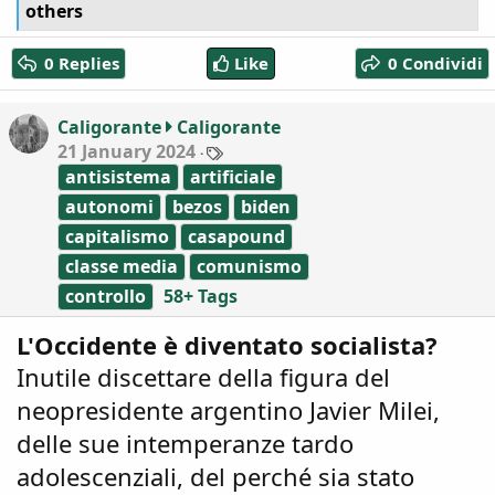
e
others
a
c
0 Replies
Like
0 Condividi
t
i
o
Caligorante
Caligorante
n
T
21 January 2024
s
a
:
antisistema
artificiale
g
s
autonomi
bezos
biden
capitalismo
casapound
classe media
comunismo
controllo
58+ Tags
L'Occidente è diventato socialista?
Inutile discettare della figura del
neopresidente argentino Javier Milei,
delle sue intemperanze tardo
adolescenziali, del perché sia stato