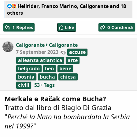
R
Hellrider
,
Franco Marino
,
Caligorante
and 18
e
others
a
c
1 Replies
Like
0 Condividi
t
i
o
Caligorante
Caligorante
n
T
7 September 2023
accuse
s
a
:
alleanza atlantica
arte
g
s
belgrado
ben
bene
bosnia
bucha
chiesa
civili
53+ Tags
Merkale e Račak come Bucha?
Tratto dal libro di Biagio Di Grazia
"
Perché la Nato ha bombardato la Serbia
nel 1999?"