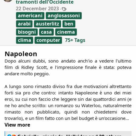
tramonti dell'Occidente
n
T
22 December 2023
s
a
:
americani
anglosassoni
g
s
arabi
austerlitz
ben
bisogni
casa
cinema
clima
computer
75+ Tags
Napoleon
Dopo alcuni dubbi, sono andato anch'io a vedere l'ultimo
film di Ridley Scott, e l'impressione finale è stata: poteva
andare molto peggio.
A lungo sono rimasto diviso fra due motivazioni altrettanto
forti sia pro che contro: intanto Napoleone è uno dei miei
eroi, su cui non faccio che leggere sin dai quattordici anni (e
ne ho anche scritto: un romanzo su Waterloo, naturalmente
rimasto non pubblicato, quindi non chiedetemi dove
trovarlo), e un film fatto con un bel budget è un'occasione...​
View more
R