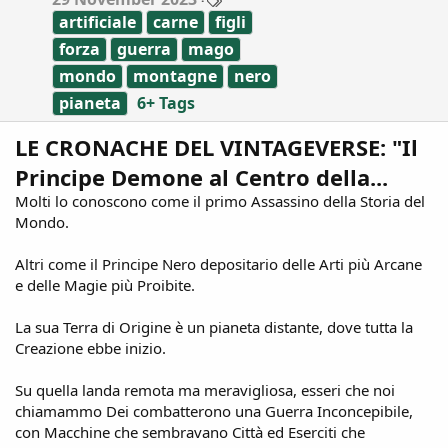
a
artificiale
carne
figli
g
s
forza
guerra
mago
mondo
montagne
nero
pianeta
6+ Tags
LE CRONACHE DEL VINTAGEVERSE: "Il
Principe Demone al Centro della...
Molti lo conoscono come il primo Assassino della Storia del
Mondo.
Altri come il Principe Nero depositario delle Arti più Arcane
e delle Magie più Proibite.
La sua Terra di Origine è un pianeta distante, dove tutta la
Creazione ebbe inizio.
Su quella landa remota ma meravigliosa, esseri che noi
chiamammo Dei combatterono una Guerra Inconcepibile,
con Macchine che sembravano Città ed Eserciti che