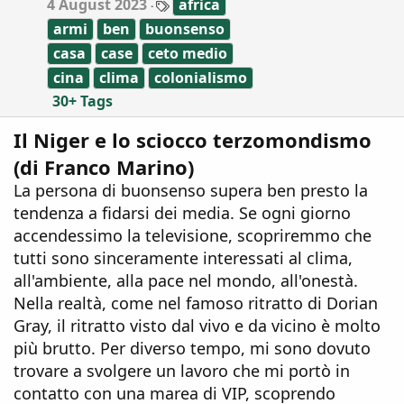
:
4 August 2023
africa
a
armi
ben
buonsenso
g
s
casa
case
ceto medio
cina
clima
colonialismo
30+ Tags
Il Niger e lo sciocco terzomondismo
(di Franco Marino)
La persona di buonsenso supera ben presto la
tendenza a fidarsi dei media. Se ogni giorno
accendessimo la televisione, scopriremmo che
tutti sono sinceramente interessati al clima,
all'ambiente, alla pace nel mondo, all'onestà.
Nella realtà, come nel famoso ritratto di Dorian
Gray, il ritratto visto dal vivo e da vicino è molto
più brutto. Per diverso tempo, mi sono dovuto
trovare a svolgere un lavoro che mi portò in
contatto con una marea di VIP, scoprendo