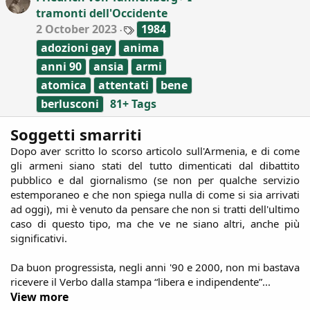
tramonti dell'Occidente
s
:
T
2 October 2023
1984
a
adozioni gay
anima
g
s
anni 90
ansia
armi
atomica
attentati
bene
berlusconi
81+ Tags
Soggetti smarriti
Dopo aver scritto lo scorso articolo sull'Armenia, e di come
gli armeni siano stati del tutto dimenticati dal dibattito
pubblico e dal giornalismo (se non per qualche servizio
estemporaneo e che non spiega nulla di come si sia arrivati
ad oggi), mi è venuto da pensare che non si tratti dell'ultimo
caso di questo tipo, ma che ve ne siano altri, anche più
significativi.
Da buon progressista, negli anni '90 e 2000, non mi bastava
ricevere il Verbo dalla stampa “libera e indipendente”...​
View more