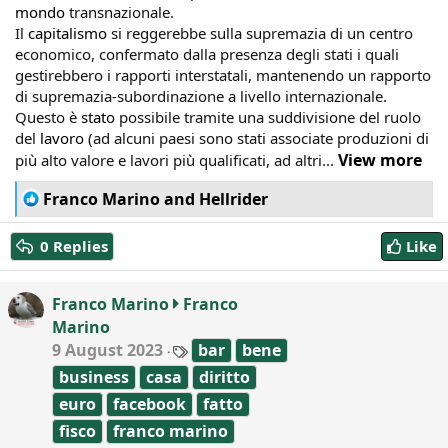
mondo
transnazionale.
Il
capitalismo
si reggerebbe sulla supremazia di un centro
economico, confermato dalla presenza degli stati i quali
gestirebbero i rapporti interstatali, mantenendo un rapporto
di supremazia-subordinazione a livello internazionale.
Questo è
stato
possibile tramite una suddivisione del ruolo
del
lavoro
(ad alcuni paesi sono stati associate produzioni di
View more
più alto valore e lavori più qualificati, ad altri...
R
Franco Marino
and
Hellrider
e
a
0 Replies
Like
c
t
i
Franco Marino
Franco
o
Marino
n
T
s
9 August 2023
bar
bene
a
:
business
casa
diritto
g
s
euro
facebook
fatto
fisco
franco marino