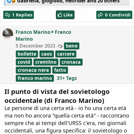
Gabriella
,
giogiodo
,
Hellrider
and 20 others
e
a
1 Replies
Like
0 Condividi
c
t
i
Franco Marino
Franco
o
Marino
n
T
5 December 2023
s
bene
a
:
bollette
caos
carcere
g
s
covid
cremlino
cronaca
cronaca nera
fatto
franco marino
31+ Tags
Il punto di vista del sovietologo
occidentale (di Franco Marino)
Le persone di una certa età - io ho una certa età
ma non ho ancora "quella certa età" - raccontano
sempre che ai tempi dell'URSS c'era, nei giornali
occidentali, una figura specifica: il sovietologo o