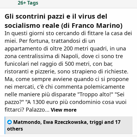
26+ Tags
Gli scontrini pazzi e il virus del
socialismo reale (di Franco Marino)
In questi giorni sto cercando di fittare la casa dei
miei. Per fortuna, trattandosi di un
appartamento di oltre 200 metri quadri, in una
zona centralissima di Napoli, dove ci sono tre
funicolari nel raggio di 500 metri, con bar,
ristoranti e pizzerie, sono strapieno di richieste.
Ma, come sempre avviene quando ci si propone
nei mercati, c'è chi commenta polemicamente
nelle maniere più disparate "Troppo alto!" "Sei
pazzo?" "A 1300 euro più condominio cosa vuoi
fittarci? Palazzo...
View more
R
Matmondo
,
Ewa Rzeczkowska
,
triggi
and 17
e
others
a