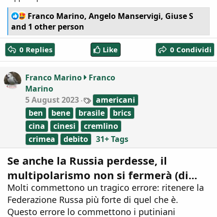
R
Franco Marino
,
Angelo Manservigi
,
Giuse S
e
and 1 other person
a
c
0 Replies
Like
0 Condividi
t
i
o
Franco Marino
Franco
n
Marino
s
:
T
5 August 2023
americani
a
ben
bene
brasile
brics
g
s
cina
cinesi
cremlino
crimea
debito
31+ Tags
Se anche la Russia perdesse, il
multipolarismo non si fermerà (di...
Molti commettono un tragico errore: ritenere la
Federazione Russa più forte di quel che è.
Questo errore lo commettono i putiniani