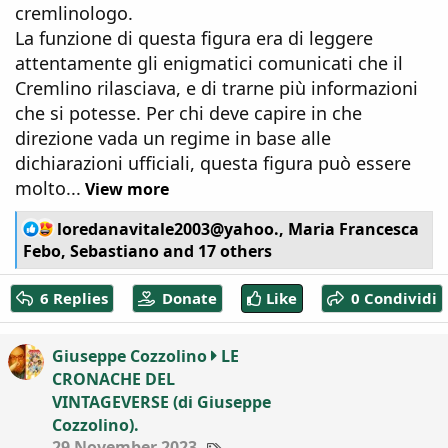
cremlinologo.
La funzione di questa figura era di leggere
attentamente gli enigmatici comunicati che il
Cremlino rilasciava, e di trarne più informazioni
che si potesse. Per chi deve capire in che
direzione vada un regime in base alle
dichiarazioni ufficiali, questa figura può essere
molto...
View more
R
loredanavitale2003@yahoo.
,
Maria Francesca
e
Febo
,
Sebastiano
and 17 others
a
c
6 Replies
Donate
Like
0 Condividi
t
i
o
Giuseppe Cozzolino
LE
n
CRONACHE DEL
s
:
VINTAGEVERSE (di Giuseppe
Cozzolino).
T
29 November 2023