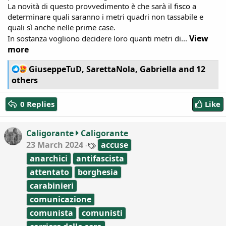
La novità di questo provvedimento è che sarà il
fisco
a
determinare quali saranno i metri quadri non tassabile e
quali sì anche nelle
prime
case.
View
In sostanza vogliono decidere loro quanti metri di...
more
R
GiuseppeTuD
,
SarettaNola
,
Gabriella
and 12
e
others
a
c
0 Replies
Like
t
i
o
Caligorante
Caligorante
n
T
23 March 2024
accuse
s
a
:
anarchici
antifascista
g
s
attentato
borghesia
carabinieri
comunicazione
comunista
comunisti