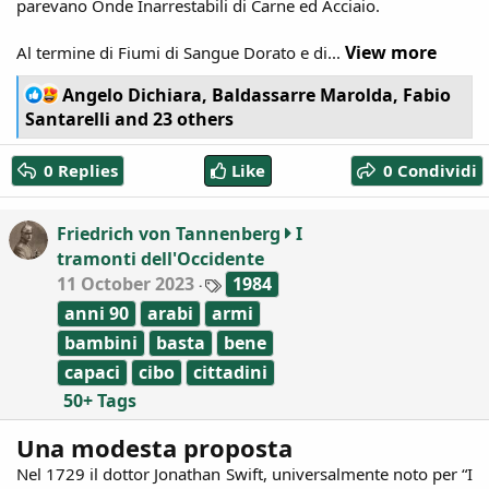
parevano Onde Inarrestabili di Carne ed Acciaio.
View more
Al termine di Fiumi di Sangue Dorato e di...
R
Angelo Dichiara
,
Baldassarre Marolda
,
Fabio
e
Santarelli
and 23 others
a
c
0 Replies
Like
0 Condividi
t
i
o
Friedrich von Tannenberg
I
n
tramonti dell'Occidente
s
:
T
11 October 2023
1984
a
anni 90
arabi
armi
g
s
bambini
basta
bene
capaci
cibo
cittadini
50+ Tags
Una modesta proposta
Nel 1729 il dottor Jonathan Swift, universalmente noto per “I