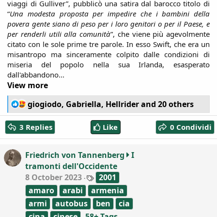
viaggi di Gulliver”, pubblicò una satira dal barocco titolo di
“
Una modesta proposta per impedire che i bambini della
povera gente siano di peso per i loro genitori o per il Paese, e
per renderli utili alla comunità
”, che viene più agevolmente
citato con le sole prime tre parole. In esso Swift, che era un
misantropo ma sinceramente colpito dalle condizioni di
miseria del popolo nella sua Irlanda, esasperato
dall'abbandono...​
View more
R
giogiodo
,
Gabriella
,
Hellrider
and 20 others
e
a
3 Replies
Like
0 Condividi
c
t
i
Friedrich von Tannenberg
I
o
tramonti dell'Occidente
n
T
8 October 2023
s
2001
a
:
amaro
arabi
armenia
g
s
armi
autobus
ben
cia
cina
cinese
58+ Tags