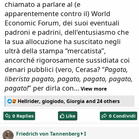
chiamato a parlare al (e
apparentemente contro il) World
Economic Forum, dei suoi eventuali
padroni e padrini, dell'entusiasmo che
la sua allocuzione ha suscitato negli
ultrà della stampa “mercatista”,
ancorché rigorosamente sussidiata coi
denari pubblici (vero, Cerasa? “
Pagato,
liberista pagato, pagato, pagato, pagato,
pagato!
” per dirla con...
View more
R
Hellrider
,
giogiodo
,
Giorgia
and 24 others
e
a
0 Replies
Like
0 Condividi
c
t
i
Friedrich von Tannenberg
I
o