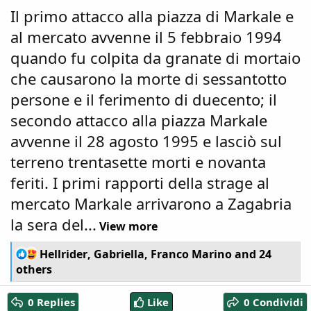
Il primo attacco alla piazza di Markale e
al mercato avvenne il 5 febbraio 1994
quando fu colpita da granate di mortaio
che causarono la morte di sessantotto
persone e il ferimento di duecento; il
secondo attacco alla piazza Markale
avvenne il 28 agosto 1995 e lasciò sul
terreno trentasette morti e novanta
feriti. I primi rapporti della strage al
mercato Markale arrivarono a Zagabria
la sera del...
View more
R
Hellrider
,
Gabriella
,
Franco Marino
and 24
e
others
a
c
0 Replies
Like
0 Condividi
t