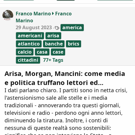
i
o
Franco Marino
Franco
n
Marino
s
:
T
29 August 2023
america
a
americani
arisa
g
s
atlantico
banche
brics
calcio
casa
case
cittadini
77+ Tags
Arisa, Morgan, Mancini: come media
e politica truffano lettori ed...
I dati parlano chiaro. I partiti sono in netta crisi,
l'astensionismo sale alle stelle e i media
tradizionali - annoverando tra questi giornali,
televisioni e radio - perdono ogni anno lettori,
diminuendo la tiratura. Inoltre, i conti di
nessuna di queste realtà sono sostenibili: