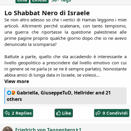
Lo Shabbat Nero di Israele
Se non altro adesso so che i vertici di Hamas leggono i miei
articoli. Altrimenti perché scatenare, con tanto tempismo,
una guerra che riportasse la questione palestinese alle
prime pagine proprio qualche giorno dopo che io ne avevo
denunciato la scomparsa?
Battute a parte, quello che sta accadendo è interessante a
livello geopolitico a prescindere dal livello emotivo con cui
in genere se ne parla (e se ne è sempre parlato). Nonostante
abbia amici di lunga data in Israele, se volessi...​
View more
R
Gabriella
,
GiuseppeTuD
,
Hellrider
and 21
e
others
a
c
2 Replies
Like
0 Condividi
t
i
o
Friedrich von Tannenberg
I
n