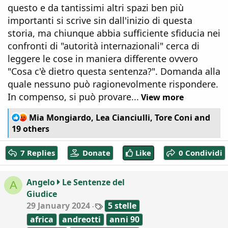
questo e da tantissimi altri spazi ben più
importanti si scrive sin dall'inizio di questa
storia, ma chiunque abbia sufficiente sfiducia nei
confronti di "autorità internazionali" cerca di
leggere le cose in maniera differente ovvero
"Cosa c'è dietro questa sentenza?". Domanda alla
quale nessuno può ragionevolmente rispondere.
In compenso, si può provare...
View more
R
Mia Mongiardo
,
Lea Cianciulli
,
Tore Coni
and
e
19 others
a
c
7 Replies
Donate
Like
0 Condividi
t
i
o
Angelo
Le Sentenze del
A
n
Giudice
s
:
T
29 January 2024
5 stelle
a
africa
andreotti
anni 90
g
s