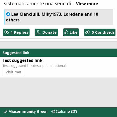
sistematicamente una serie di...
View more
R
Lea Cianciulli
,
Miky1973
,
Loredana
and 10
e
others
a
c
4 Replies
Donate
Like
0 Condividi
t
i
o
n
Suggested link
s
:
Test suggested link
Test suggested link description (optional)
Visit me!
Miacommunity Green
Italiano (IT)