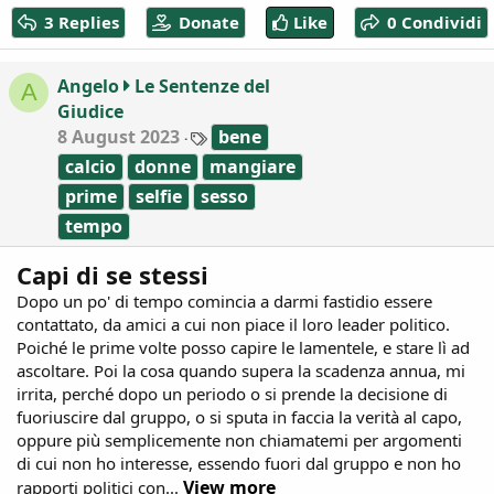
c
3 Replies
Donate
Like
0 Condividi
t
i
o
Angelo
Le Sentenze del
A
n
Giudice
s
:
T
8 August 2023
bene
a
calcio
donne
mangiare
g
s
prime
selfie
sesso
tempo
Capi di se stessi
Dopo un po' di tempo comincia a darmi fastidio essere
contattato, da amici a cui non piace il loro leader politico.
Poiché le prime volte posso capire le lamentele, e stare lì ad
ascoltare. Poi la cosa quando supera la scadenza annua, mi
irrita, perché dopo un periodo o si prende la decisione di
fuoriuscire dal gruppo, o si sputa in faccia la verità al capo,
oppure più semplicemente non chiamatemi per argomenti
di cui non ho interesse, essendo fuori dal gruppo e non ho
View more
rapporti politici con...