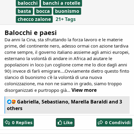
balocchi
banchi a rotelle
basta
bocca
buonismo
checco zalone
21+ Tags
Balocchi e paesi
Da anni la Cina, sta sfruttando la forza lavoro e le materie
prime, del continente nero, adesso ormai con azione tardiva
come sempre, il governo italiano assieme agli amici europei,
esternano la volontà di andare in Africa ad aiutare le
popolazioni in loco (un coglione come me lo dice dagli anni
90) invece di farli emigrare....Ovviamente dietro questo finto
slancio di buonismo c'è la volontà di una nuova
colonizzazione, ma non ne siamo in grado, siamo troppo
View more
disorganizzati e purtroppo già...
R
Gabriella
,
Sebastiano
,
Marella Baraldi
and 3
e
others
a
c
0 Replies
Like
0 Condividi
t
i