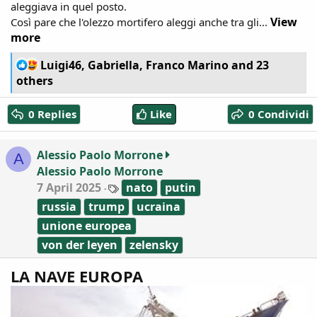
aleggiava in quel posto.
View
Così pare che l'olezzo mortifero aleggi anche tra gli...
more
R
Luigi46
,
Gabriella
,
Franco Marino
and 23
e
others
a
c
0 Replies
Like
0 Condividi
t
i
o
Alessio Paolo Morrone
A
n
Alessio Paolo Morrone
s
:
T
7 April 2025
nato
putin
a
russia
trump
ucraina
g
s
unione europea
von der leyen
zelensky
LA NAVE EUROPA