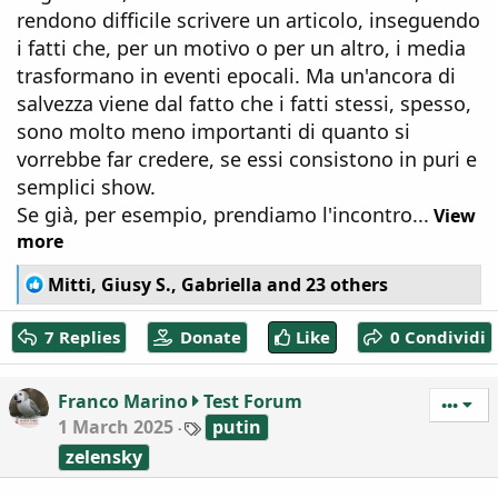
rendono difficile scrivere un articolo, inseguendo
i fatti che, per un motivo o per un altro, i media
trasformano in eventi epocali. Ma un'ancora di
salvezza viene dal fatto che i fatti stessi, spesso,
sono molto meno importanti di quanto si
vorrebbe far credere, se essi consistono in puri e
semplici show.
Se già, per esempio, prendiamo l'incontro...
View
more
R
Mitti
,
Giusy S.
,
Gabriella
and 23 others
e
a
7 Replies
Donate
Like
0 Condividi
c
t
i
Franco Marino
Test Forum
•••
o
T
1 March 2025
putin
n
a
s
zelensky
g
:
s