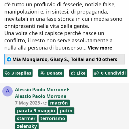
c'è tutto un profluvio di fesserie, notizie false,
manipolazioni e, in sintesi, di propaganda,
inevitabili in una fase storica in cui i media sono
onnipresenti nella vita della gente.
Una volta che si capisce perché nasce un
conflitto, il resto non serve assolutamente a
nulla alla persona di buonsenso...
View more
R
Mia Mongiardo
,
Giusy S.
,
Toillai
and 10 others
e
a
3 Replies
Donate
Like
0 Condividi
c
t
i
Alessio Paolo Morrone
A
o
Alessio Paolo Morrone
n
T
s
7 May 2025
macròn
a
:
parata 9 maggio
putin
g
s
starmer
terrorismo
zelensky