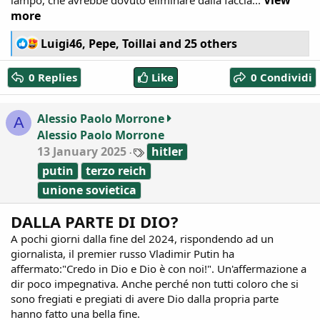
View
lampo, che avrebbe dovuto eliminare dalla faccia...
more
R
Luigi46
,
Pepe
,
Toillai
and 25 others
e
a
0 Replies
Like
0 Condividi
c
t
i
Alessio Paolo Morrone
A
o
Alessio Paolo Morrone
n
T
13 January 2025
s
hitler
a
:
putin
terzo reich
g
s
unione sovietica
DALLA PARTE DI DIO?
A pochi giorni dalla fine del 2024, rispondendo ad un
giornalista, il premier russo Vladimir Putin ha
affermato:"Credo in Dio e Dio è con noi!". Un'affermazione a
dir poco impegnativa. Anche perché non tutti coloro che si
sono fregiati e pregiati di avere Dio dalla propria parte
hanno fatto una bella fine.