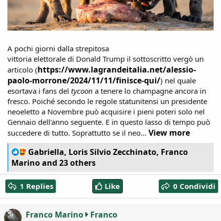
A pochi giorni dalla strepitosa
vittoria elettorale di Donald Trump il sottoscritto vergò un
https://www.lagrandeitalia.net/alessio-
articolo (
paolo-morrone/2024/11/11/finisce-qui/
) nel quale
esortava i fans del
tycoon
a tenere lo champagne ancora in
fresco. Poiché secondo le regole statunitensi un presidente
neoeletto a Novembre può acquisire i pieni poteri solo nel
Gennaio dell'anno seguente. E in questo lasso di tempo può
View more
succedere di tutto. Soprattutto se il neo...
R
Gabriella
,
Loris Silvio Zecchinato
,
Franco
e
Marino
and 23 others
a
c
1 Replies
Like
0 Condividi
t
i
o
Franco Marino
Franco
n