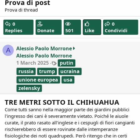
Prova di post
Prova di thread
0
0
Replies
Donate
501
Like
Condividi
Alessio Paolo Morrone
A
Alessio Paolo Morrone
T
1 March 2025
putin
a
russia
trump
ucraina
g
s
unione europea
usa
zelensky
TRE METRI SOTTO IL CHIHUAHUA
Come tutti sanno nella maggior parte dei giardini pubblici
l'ingresso dei cani è severamente vietato. Poiché le aiuole
curate, il prato rasato all'inglese e i cespugli di fiori cangianti
rischierebbero di essere rovinate dalle intemperanze
fisiologiche dei noti quadrupedi. Però ritengo che in certi