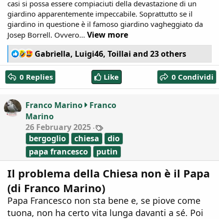
casi si possa essere compiaciuti della devastazione di un
giardino apparentemente impeccabile. Soprattutto se il
giardino in questione è il famoso giardino vagheggiato da
View more
Josep Borrell. Ovvero...
R
Gabriella
,
Luigi46
,
Toillai
and 23 others
e
a
0 Replies
Like
0 Condividi
c
t
i
Franco Marino
Franco
o
Marino
n
T
26 February 2025
s
a
:
bergoglio
chiesa
dio
g
s
papa francesco
putin
Il problema della Chiesa non è il Papa
(di Franco Marino)
Papa Francesco non sta bene e, se piove come
tuona, non ha certo vita lunga davanti a sé. Poi