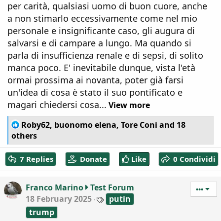
per carità, qualsiasi uomo di buon cuore, anche
a non stimarlo eccessivamente come nel mio
personale e insignificante caso, gli augura di
salvarsi e di campare a lungo. Ma quando si
parla di insufficienza renale e di sepsi, di solito
manca poco. E' inevitabile dunque, vista l'età
ormai prossima ai novanta, poter già farsi
un'idea di cosa è stato il suo pontificato e
magari chiedersi cosa...
View more
R
Roby62
,
buonomo elena
,
Tore Coni
and 18
e
others
a
c
7 Replies
Donate
Like
0 Condividi
t
i
o
Franco Marino
Test Forum
n
•••
T
18 February 2025
putin
s
a
:
trump
g
s