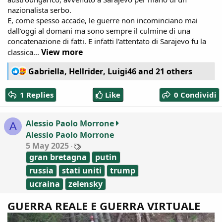
nazionalista serbo.
E, come spesso accade, le guerre non incominciano mai
dall'oggi al domani ma sono sempre il culmine di una
concatenazione di fatti. E infatti l'attentato di Sarajevo fu la
View more
classica...
R
Gabriella
,
Hellrider
,
Luigi46
and 21 others
e
a
1 Replies
Like
0 Condividi
c
t
i
Alessio Paolo Morrone
A
o
Alessio Paolo Morrone
n
T
5 May 2025
s
a
:
gran bretagna
putin
g
s
russia
stati uniti
trump
ucraina
zelensky
GUERRA REALE E GUERRA VIRTUALE