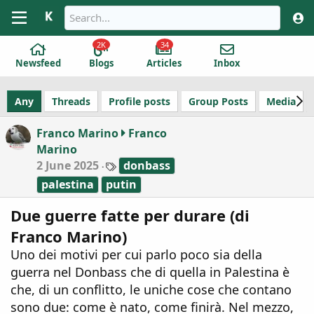
2K
34
Newsfeed
Blogs
Articles
Inbox
Any
Threads
Profile posts
Group Posts
Media
Franco Marino
Franco
Marino
T
2 June 2025
donbass
a
palestina
putin
g
s
Due guerre fatte per durare (di
Franco Marino)
Uno dei motivi per cui parlo poco sia della
guerra nel Donbass che di quella in Palestina è
che, di un conflitto, le uniche cose che contano
sono due: come è nato, come finirà. Nel mezzo,