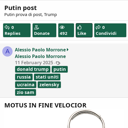
Putin post
Putin prova di post, Trump
0
0
Replies
Donate
492
Like
Condividi
Alessio Paolo Morrone
A
Alessio Paolo Morrone
T
11 February 2025
a
donald trump
putin
g
s
russia
stati uniti
ucraina
zelensky
zio sam
MOTUS IN FINE VELOCIOR