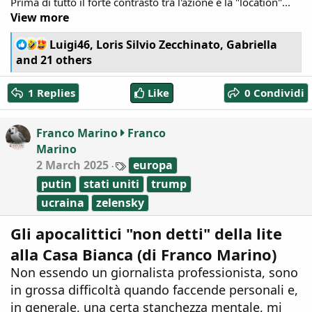
Prima di tutto il forte contrasto tra l'azione e la "location"...
View more
R
Luigi46
,
Loris Silvio Zecchinato
,
Gabriella
e
and 21 others
a
c
1 Replies
Like
0 Condividi
t
i
o
Franco Marino
Franco
n
Marino
s
:
T
2 March 2025
europa
a
putin
stati uniti
trump
g
s
ucraina
zelensky
Gli apocalittici "non detti" della lite
alla Casa Bianca (di Franco Marino)
Non essendo un giornalista professionista, sono
in grossa difficoltà quando faccende personali e,
in generale, una certa stanchezza mentale, mi