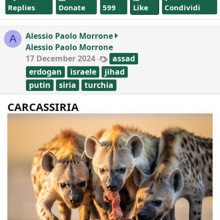
Replies
Donate
599
Like
Condividi
Alessio Paolo Morrone
A
Alessio Paolo Morrone
T
17 December 2024
assad
a
erdogan
israele
jihad
g
s
putin
siria
turchia
CARCASSIRIA