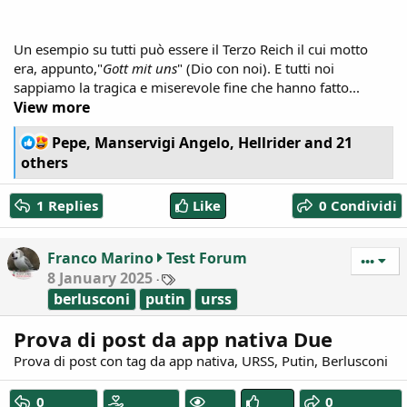
Un esempio su tutti può essere il Terzo Reich il cui motto
era, appunto,"
Gott
mit
uns
" (Dio con noi). E tutti noi
sappiamo la tragica e miserevole fine che hanno fatto...
View more
R
Pepe
,
Manservigi Angelo
,
Hellrider
and 21
e
others
a
c
1 Replies
Like
0 Condividi
t
i
o
Franco Marino
Test Forum
n
•••
T
8 January 2025
s
a
:
berlusconi
putin
urss
g
s
Prova di post da app nativa Due
Prova di post con tag da app nativa, URSS, Putin, Berlusconi
0
0