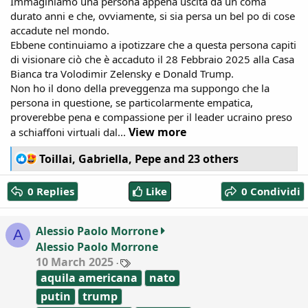
Immaginiamo una persona appena uscita da un coma
durato anni e che, ovviamente, si sia persa un bel po di cose
accadute nel mondo.
Ebbene continuiamo a ipotizzare che a questa persona capiti
di visionare ciò che è accaduto il 28 Febbraio 2025 alla Casa
Bianca tra Volodimir Zelensky e Donald Trump.
Non ho il dono della preveggenza ma suppongo che la
persona in questione, se particolarmente empatica,
proverebbe pena e compassione per il leader ucraino preso
View more
a schiaffoni virtuali dal...
R
Toillai
,
Gabriella
,
Pepe
and 23 others
e
a
0 Replies
Like
0 Condividi
c
t
i
Alessio Paolo Morrone
A
o
Alessio Paolo Morrone
n
T
10 March 2025
s
a
:
aquila americana
nato
g
s
putin
trump