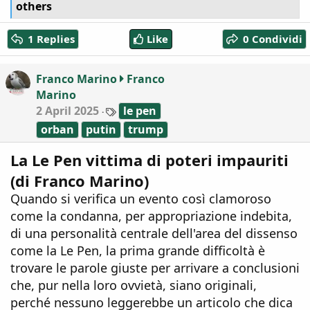
e
others
a
c
1 Replies
Like
0 Condividi
t
i
o
Franco Marino
Franco
n
Marino
s
:
T
2 April 2025
le pen
a
orban
putin
trump
g
s
La Le Pen vittima di poteri impauriti
(di Franco Marino)
Quando si verifica un evento così clamoroso
come la condanna, per appropriazione indebita,
di una personalità centrale dell'area del dissenso
come la Le Pen, la prima grande difficoltà è
trovare le parole giuste per arrivare a conclusioni
che, pur nella loro ovvietà, siano originali,
perché nessuno leggerebbe un articolo che dica