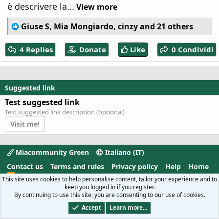
è descrivere la...
View more
R
Giuse S
,
Mia Mongiardo
,
cinzy
and 21 others
e
a
4 Replies
Donate
Like
0 Condividi
c
t
i
o
Suggested link
n
s
Test suggested link
:
Test suggested link description (optional)
Visit me!
Miacommunity Green
Italiano (IT)
Contact us
Terms and rules
Privacy policy
Help
Home
R
This site uses cookies to help personalise content, tailor your experience and to
S
keep you logged in if you register.
S
®
Community platform by XenForo
© 2010-2022 XenForo
By continuing to use this site, you are consenting to our use of cookies.
Ltd.
Accept
Learn more...
XenForo add-ons from DragonByte™
Parts of this site powered by