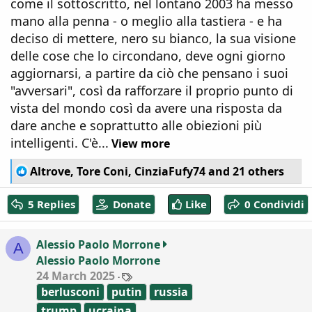
come il sottoscritto, nel lontano 2003 ha messo
mano alla penna - o meglio alla tastiera - e ha
deciso di mettere, nero su bianco, la sua visione
delle cose che lo circondano, deve ogni giorno
aggiornarsi, a partire da ciò che pensano i suoi
"avversari", così da rafforzare il proprio punto di
vista del mondo così da avere una risposta da
dare anche e soprattutto alle obiezioni più
intelligenti. C'è...
View more
R
Altrove
,
Tore Coni
,
CinziaFufy74
and 21 others
e
a
5 Replies
Donate
Like
0 Condividi
c
t
i
Alessio Paolo Morrone
A
o
Alessio Paolo Morrone
n
T
24 March 2025
s
a
:
berlusconi
putin
russia
g
s
trump
ucraina