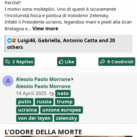
Perché?
I motivi sono molteplici. Uno di questi è sicuramente
l'incolumità fisica e politica di Volodimir Zelensky.
Infatti il Presidente ucraino, legandosi mani e piedi alla Gran
View more
Bretagna e...
R
Luigi46
,
Gabriella
,
Antonio Catta
and 20
e
others
a
c
2 Replies
Like
0 Condividi
t
i
o
Alessio Paolo Morrone
A
n
Alessio Paolo Morrone
s
:
T
14 April 2025
nato
a
putin
russia
trump
g
s
ucraina
unione europea
von der leyen
zelensky
L'ODORE DELLA MORTE