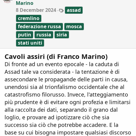
Marino
s
:
T
8 December 2024
assad
a
cremlino
g
s
federazione russa
mosca
putin
russia
siria
stati uniti
Cavoli assiri (di Franco Marino)
Di fronte ad un evento epocale - la caduta di
Assad tale va considerata - la tentazione è di
assecondare le propagande delle parti in causa,
unendosi sia al trionfalismo occidentale che al
catastrofismo filorusso. Invece, l'atteggiamento
più prudente è di evitare ogni profezia e limitarsi
alla raccolta dei dati, separando il grano dal
loglio, e provare ad ipotizzare ciò che sia
successo sia ciò che potrebbe accadere. E la
base su cui bisogna impostare qualsiasi discorso