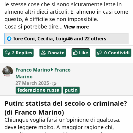
le stesse cose che si sono sicuramente lette in
almeno altri dieci articoli. E, almeno in casi come
questo, è difficile se non impossibile.
Cosa si potrebbe dire...
View more
R
Tore Coni
,
Cecilia
,
Luigi46
and 22 others
e
a
2 Replies
Donate
Like
0 Condividi
c
t
i
Franco Marino
Franco
o
Marino
n
T
27 March 2025
s
a
:
federazione russa
putin
g
s
Putin: statista del secolo o criminale?
(di Franco Marino)
Chiunque voglia farsi un'opinione di qualcosa,
deve leggere molto. A maggior ragione chi,