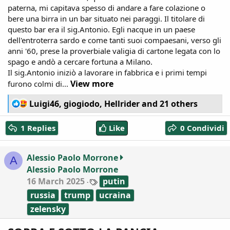
paterna, mi capitava spesso di andare a fare colazione o
bere una birra in un bar situato nei paraggi. Il titolare di
questo bar era il sig.Antonio. Egli nacque in un paese
dell'entroterra sardo e come tanti suoi compaesani, verso gli
anni '60, prese la proverbiale valigia di cartone legata con lo
spago e andò a cercare fortuna a Milano.
Il sig.Antonio iniziò a lavorare in fabbrica e i primi tempi
View more
furono colmi di...
R
Luigi46
,
giogiodo
,
Hellrider
and 21 others
e
a
1 Replies
Like
0 Condividi
c
t
i
Alessio Paolo Morrone
A
o
Alessio Paolo Morrone
n
T
16 March 2025
s
putin
a
:
russia
trump
ucraina
g
s
zelensky