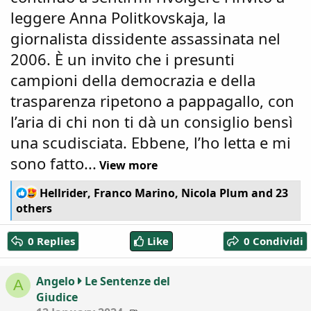
leggere Anna Politkovskaja, la
giornalista dissidente assassinata nel
2006. È un invito che i presunti
campioni della democrazia e della
trasparenza ripetono a pappagallo, con
l’aria di chi non ti dà un consiglio bensì
una scudisciata. Ebbene, l’ho letta e mi
sono fatto...
View more
R
Hellrider
,
Franco Marino
,
Nicola Plum
and 23
e
others
a
c
0 Replies
Like
0 Condividi
t
i
o
Angelo
Le Sentenze del
A
n
Giudice
s
:
T