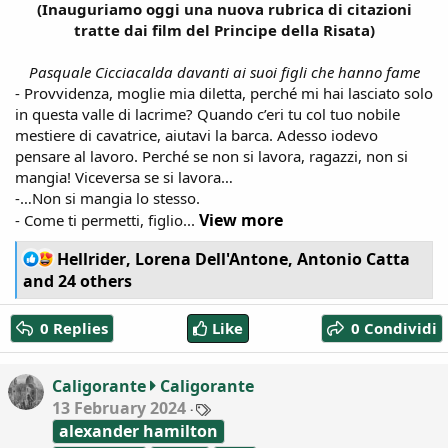
(Inauguriamo oggi una nuova rubrica di citazioni
tratte dai film del Principe della Risata)
Pasquale Cicciacalda davanti ai suoi figli che hanno fame
- Provvidenza, moglie mia diletta, perché mi hai lasciato solo
in questa valle di lacrime? Quando c’eri tu col tuo nobile
mestiere di cavatrice, aiutavi la barca. Adesso iodevo
pensare al lavoro. Perché se non si lavora, ragazzi, non si
mangia! Viceversa se si lavora…
-…Non si mangia lo stesso.
View more
- Come ti permetti, figlio...
R
Hellrider
,
Lorena Dell'Antone
,
Antonio Catta
e
and 24 others
a
c
0 Replies
Like
0 Condividi
t
i
o
Caligorante
Caligorante
n
T
13 February 2024
s
a
:
alexander hamilton
g