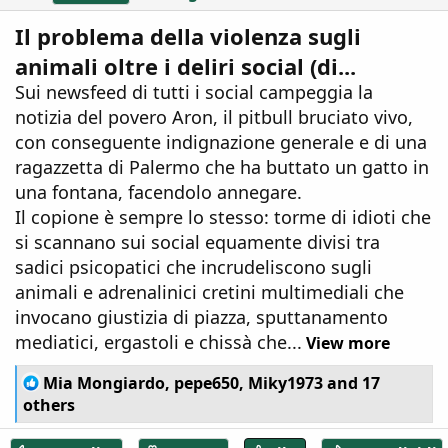
Il problema della violenza sugli
animali oltre i deliri social (di...
Sui newsfeed di tutti i social campeggia la
notizia del povero Aron, il pitbull bruciato vivo,
con conseguente indignazione generale e di una
ragazzetta di Palermo che ha buttato un gatto in
una fontana, facendolo annegare.
Il copione è sempre lo stesso: torme di idioti che
si scannano sui social equamente divisi tra
sadici psicopatici che incrudeliscono sugli
animali e adrenalinici cretini multimediali che
invocano giustizia di piazza, sputtanamento
mediatici, ergastoli e chissà che...
View more
R
Mia Mongiardo
,
pepe650
,
Miky1973
and 17
e
others
a
c