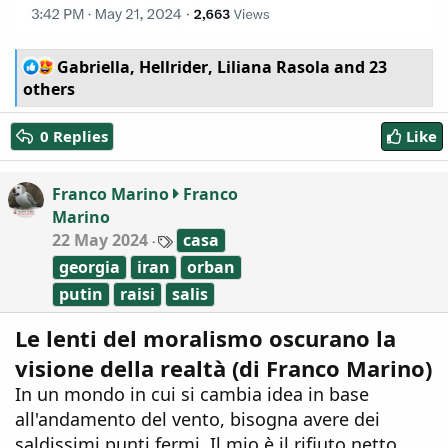
R
Gabriella
,
Hellrider
,
Liliana Rasola
and 23
e
others
a
c
0 Replies
Like
t
i
o
Franco Marino
Franco
n
Marino
s
:
T
22 May 2024
casa
a
georgia
iran
orban
g
s
putin
raisi
salis
Le lenti del moralismo oscurano la
visione della realtà (di Franco Marino)
In un mondo in cui si cambia idea in base
all'andamento del vento, bisogna avere dei
saldissimi punti fermi. Il mio è il rifiuto netto,