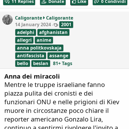
11 Replies
Donate
Like
0 Condividi
t
i
o
Caligorante
Caligorante
n
T
14 January 2024
2001
s
a
:
adelphi
afghanistan
g
s
allegri
anime
anna politkovskaja
antifascista
assange
bello
beslan
81+ Tags
Anna dei miracoli
Mentre le truppe israeliane fanno
piazza pulita dei cronisti e dei
funzionari ONU e nelle prigioni di Kiev
muore in circostanze poco chiare il
reporter americano Gonzalo Lira,
continuo a sentirmi rivolgere l'invito a