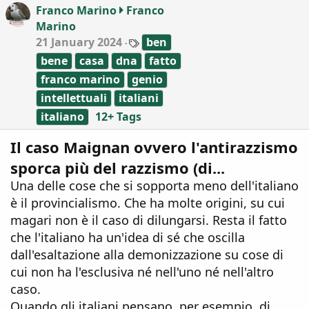
i
Franco Marino
Franco
o
Marino
n
T
21 January 2024
s
ben
a
:
bene
casa
dna
fatto
g
s
franco marino
genio
intellettuali
italiani
italiano
12+ Tags
Il caso Maignan ovvero l'antirazzismo
sporca più del razzismo (di...
Una delle cose che si sopporta meno dell'italiano
è il provincialismo. Che ha molte origini, su cui
magari non è il caso di dilungarsi. Resta il fatto
che l'italiano ha un'idea di sé che oscilla
dall'esaltazione alla demonizzazione su cose di
cui non ha l'esclusiva né nell'uno né nell'altro
caso.
Quando gli italiani pensano, per esempio, di