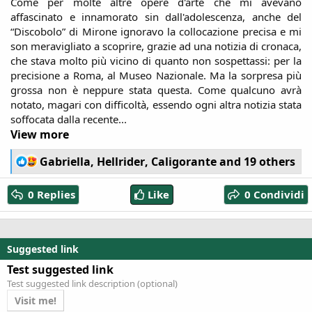
Come per molte altre opere d'arte che mi avevano
affascinato e innamorato sin dall'adolescenza, anche del
“Discobolo” di Mirone ignoravo la collocazione precisa e mi
son meravigliato a scoprire, grazie ad una notizia di cronaca,
che stava molto più vicino di quanto non sospettassi: per la
precisione a Roma, al Museo Nazionale. Ma la sorpresa più
grossa non è neppure stata questa. Come qualcuno avrà
notato, magari con difficoltà, essendo ogni altra notizia stata
soffocata dalla recente...​
View more
R
Gabriella
,
Hellrider
,
Caligorante
and 19 others
e
a
0 Replies
Like
0 Condividi
c
t
i
o
Suggested link
n
s
Test suggested link
:
Test suggested link description (optional)
Visit me!