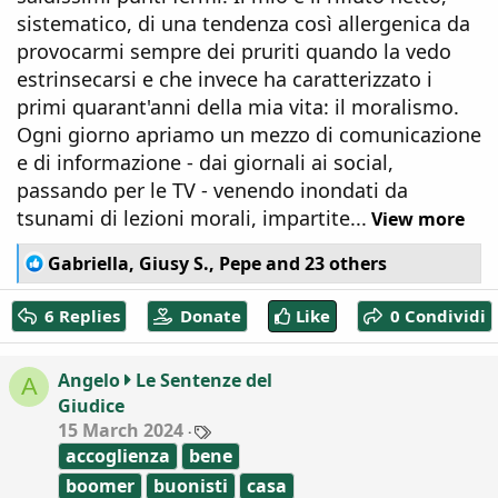
sistematico, di una tendenza così allergenica da
provocarmi sempre dei pruriti quando la vedo
estrinsecarsi e che invece ha caratterizzato i
primi quarant'anni della mia vita: il moralismo.
Ogni giorno apriamo un mezzo di comunicazione
e di informazione - dai giornali ai social,
passando per le TV - venendo inondati da
tsunami di lezioni morali, impartite...
View more
R
Gabriella
,
Giusy S.
,
Pepe
and 23 others
e
a
6 Replies
Donate
Like
0 Condividi
c
t
i
Angelo
Le Sentenze del
A
o
Giudice
n
T
15 March 2024
s
a
:
accoglienza
bene
g
s
boomer
buonisti
casa