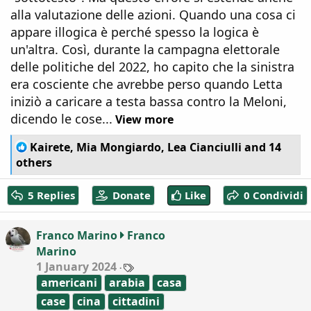
alla valutazione delle azioni. Quando una cosa ci
appare illogica è perché spesso la logica è
un'altra. Così, durante la campagna elettorale
delle politiche del 2022, ho capito che la sinistra
era cosciente che avrebbe perso quando Letta
iniziò a caricare a testa bassa contro la Meloni,
dicendo le cose...
View more
R
Kairete
,
Mia Mongiardo
,
Lea Cianciulli
and 14
e
others
a
c
5 Replies
Donate
Like
0 Condividi
t
i
o
Franco Marino
Franco
n
Marino
s
:
T
1 January 2024
a
americani
arabia
casa
g
s
case
cina
cittadini