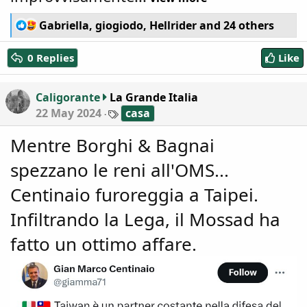
R
Gabriella
,
giogiodo
,
Hellrider
and 24 others
e
a
0 Replies
Like
c
t
i
Caligorante
La Grande Italia
o
T
22 May 2024
casa
n
a
s
g
Mentre Borghi & Bagnai
:
s
spezzano le reni all'OMS...
Centinaio furoreggia a Taipei.
Infiltrando la Lega, il Mossad ha
fatto un ottimo affare.