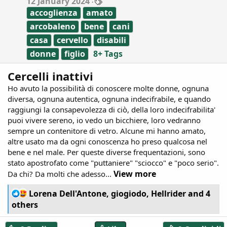
12 January 2024
a
accoglienza
amato
g
s
arcobaleno
bene
cani
casa
cervello
disabili
donne
figlio
8+ Tags
Cercelli inattivi
Ho avuto la possibilità di conoscere molte donne, ognuna
diversa, ognuna autentica, ognuna indecifrabile, e quando
raggiungi la consapevolezza di ciò, della loro indecifrabilita'
puoi vivere sereno, io vedo un bicchiere, loro vedranno
sempre un contenitore di vetro. Alcune mi hanno amato,
altre usato ma da ogni conoscenza ho preso qualcosa nel
bene e nel male. Per queste diverse frequentazioni, sono
stato apostrofato come "puttaniere" "sciocco" e "poco serio".
View more
Da chi? Da molti che adesso...
R
Lorena Dell'Antone
,
giogiodo
,
Hellrider
and 4
e
others
a
c