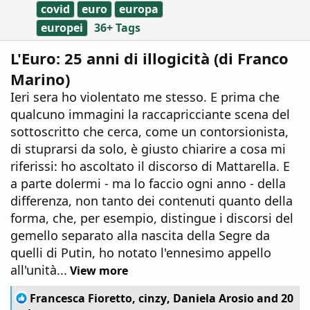
covid
euro
europa
europei
36+ Tags
L'Euro: 25 anni di illogicità (di Franco
Marino)
Ieri sera ho violentato me stesso. E prima che
qualcuno immagini la raccapricciante scena del
sottoscritto che cerca, come un contorsionista,
di stuprarsi da solo, è giusto chiarire a cosa mi
riferissi: ho ascoltato il discorso di Mattarella. E
a parte dolermi - ma lo faccio ogni anno - della
differenza, non tanto dei contenuti quanto della
forma, che, per esempio, distingue i discorsi del
gemello separato alla nascita della Segre da
quelli di Putin, ho notato l'ennesimo appello
all'unità...
View more
R
Francesca Fioretto
,
cinzy
,
Daniela Arosio
and 20
e