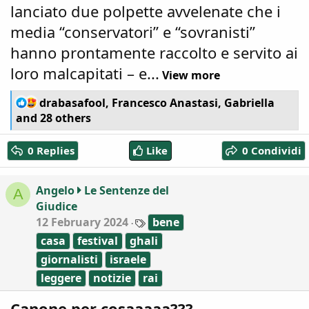
lanciato due polpette avvelenate che i
media “conservatori” e “sovranisti”
hanno prontamente raccolto e servito ai
loro malcapitati – e...
View more
R
drabasafool
,
Francesco Anastasi
,
Gabriella
e
and 28 others
a
c
0 Replies
Like
0 Condividi
t
i
o
Angelo
Le Sentenze del
A
n
Giudice
s
:
T
12 February 2024
bene
a
casa
festival
ghali
g
s
giornalisti
israele
leggere
notizie
rai
Canone per cosaaaaa???