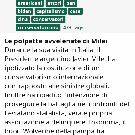
s
americani
attori
ben
biden
capitalismo
casa
cina
conservatori
conservatorismo
47+ Tags
Le polpette avvelenate di Milei
Durante la sua visita in Italia, il
Presidente argentino Javier Milei ha
ipotizzato la costituzione di un
conservatorismo internazionale
contrapposto alle sinistre globali.
Inoltre ha ribadito l'intenzione di
proseguire la battaglia nei confronti del
Leviatano statalista, vera e propria
associazione a delinquere. Insomma, il
buon Wolverine della pampa ha