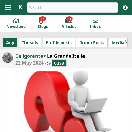
2K
34
Newsfeed
Blogs
Articles
Inbox
Any
Threads
Profile posts
Group Posts
Media
Caligorante
La Grande Italia
T
22 May 2024
casa
a
g
s