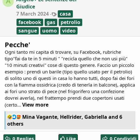
A
n
Giudice
s
:
T
7 March 2024
casa
a
facebook
gas
petrolio
g
s
sangue
uomo
video
Pecche'
Ogni tanto mi capita di trovare, su Facebook, rubriche
tipo"fai da te in 5 minuti " "recicla quello che non usi più"
"10 minuti creativi" cose di questo genere. Faccio un piccolo
esempio : prendi un barile (tipo quello usato per il petrolio)
di solito uno di questi in casa lo hanno tutti, dopo fai dei fori
con la fiamma ossidrica (credo di tenerla in balcone), applica
ai fori uno strato di pece (nel frigorifero una confezione
dovrei averla), nel frattempo prendi due copertoni usati
View more
(certo...
R
Mina Vagante
,
Hellrider
,
Gabriella
and 6
e
others
a
c
0 Replies
Like
0 Condividi
t