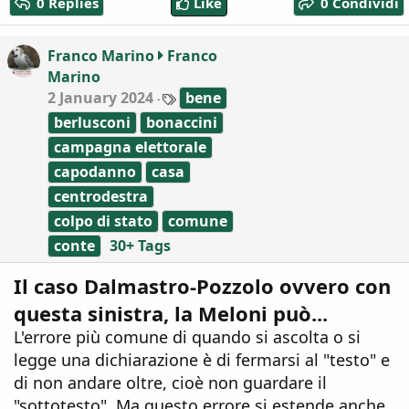
0 Replies
Like
0 Condividi
t
i
o
Franco Marino
Franco
n
Marino
s
:
T
2 January 2024
bene
a
berlusconi
bonaccini
g
s
campagna elettorale
capodanno
casa
centrodestra
colpo di stato
comune
conte
30+ Tags
Il caso Dalmastro-Pozzolo ovvero con
questa sinistra, la Meloni può...
L'errore più comune di quando si ascolta o si
legge una dichiarazione è di fermarsi al "testo" e
di non andare oltre, cioè non guardare il
"sottotesto". Ma questo errore si estende anche