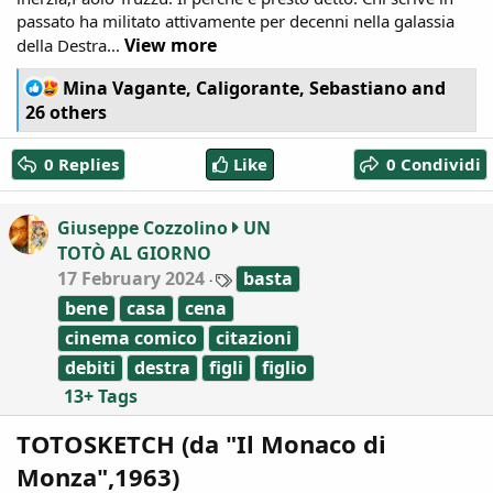
passato ha militato attivamente per decenni nella galassia
View more
della Destra...
R
Mina Vagante
,
Caligorante
,
Sebastiano
and
e
26 others
a
c
0 Replies
Like
0 Condividi
t
i
o
Giuseppe Cozzolino
UN
n
TOTÒ AL GIORNO
s
:
T
17 February 2024
basta
a
bene
casa
cena
g
s
cinema comico
citazioni
debiti
destra
figli
figlio
13+ Tags
TOTOSKETCH (da "Il Monaco di
Monza",1963)