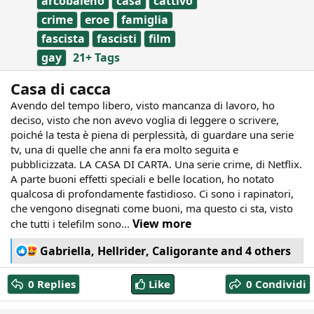
arcobaleno
casa
cattivo
g
s
crime
eroe
famiglia
fascista
fascisti
film
gay
21+ Tags
Casa di cacca
Avendo del tempo libero, visto mancanza di lavoro, ho
deciso, visto che non avevo voglia di leggere o scrivere,
poiché la testa è piena di perplessità, di guardare una serie
tv, una di quelle che anni fa era molto seguita e
pubblicizzata. LA CASA DI CARTA. Una serie crime, di Netflix.
A parte buoni effetti speciali e belle location, ho notato
qualcosa di profondamente fastidioso. Ci sono i rapinatori,
che vengono disegnati come buoni, ma questo ci sta, visto
View more
che tutti i telefilm sono...
R
Gabriella
,
Hellrider
,
Caligorante
and 4 others
e
a
0 Replies
Like
0 Condividi
c
t