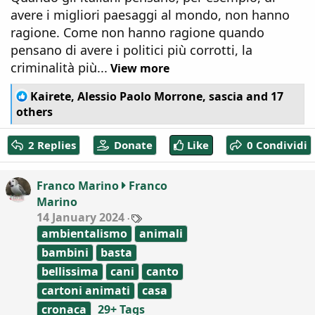
avere i migliori paesaggi al mondo, non hanno
ragione. Come non hanno ragione quando
pensano di avere i politici più corrotti, la
criminalità più...
View more
R
Kairete
,
Alessio Paolo Morrone
,
sascia
and 17
e
others
a
c
2 Replies
Donate
Like
0 Condividi
t
i
o
Franco Marino
Franco
n
Marino
s
:
T
14 January 2024
a
ambientalismo
animali
g
s
bambini
basta
bellissima
cani
canto
cartoni animati
casa
cronaca
29+ Tags