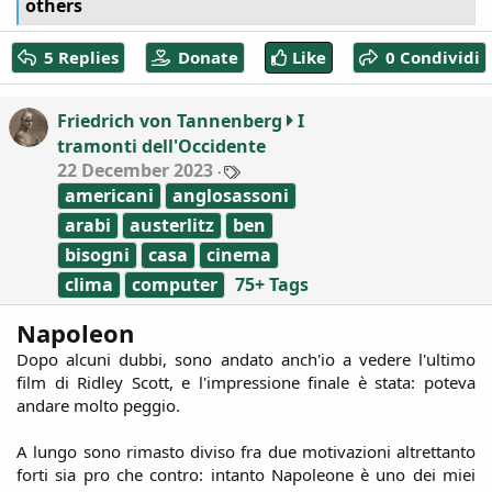
others
a
c
5 Replies
Donate
Like
0 Condividi
t
i
o
Friedrich von Tannenberg
I
n
tramonti dell'Occidente
s
:
T
22 December 2023
a
americani
anglosassoni
g
s
arabi
austerlitz
ben
bisogni
casa
cinema
clima
computer
75+ Tags
Napoleon
Dopo alcuni dubbi, sono andato anch'io a vedere l'ultimo
film di Ridley Scott, e l'impressione finale è stata: poteva
andare molto peggio.
A lungo sono rimasto diviso fra due motivazioni altrettanto
forti sia pro che contro: intanto Napoleone è uno dei miei