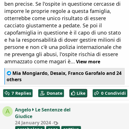
ben precise. Se l'ospite in questione cercasse di
imporre le proprie regole a questa famiglia,
otterrebbe come unico risultato di essere
cacciato giustamente a pedate. Se poi il
capofamiglia in questione è il capo di uno stato
e ha la responsabilità di dover gestire milioni di
persone e non c'è una polizia internazionale che
ne prevenga gli abusi, l'ospite rischia di essere
ammazzato come magari è...
View more
R
Mia Mongiardo
,
Desaix
,
Franco Garofalo
and 24
e
others
a
c
7 Replies
Donate
Like
0 Condividi
t
i
o
Angelo
Le Sentenze del
A
n
Giudice
s
:
T
24 January 2024
a