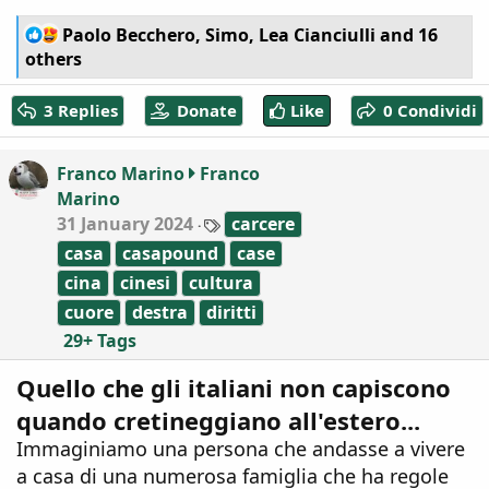
R
Paolo Becchero
,
Simo
,
Lea Cianciulli
and 16
e
others
a
c
3 Replies
Donate
Like
0 Condividi
t
i
o
Franco Marino
Franco
n
Marino
s
:
T
31 January 2024
carcere
a
casa
casapound
case
g
s
cina
cinesi
cultura
cuore
destra
diritti
29+ Tags
Quello che gli italiani non capiscono
quando cretineggiano all'estero...
Immaginiamo una persona che andasse a vivere
a casa di una numerosa famiglia che ha regole