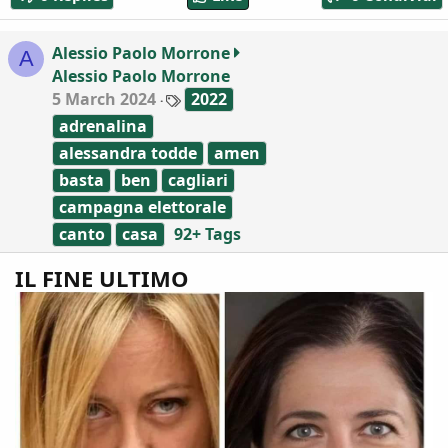
i
o
Alessio Paolo Morrone
A
n
Alessio Paolo Morrone
s
:
T
5 March 2024
2022
a
adrenalina
g
s
alessandra todde
amen
basta
ben
cagliari
campagna elettorale
canto
casa
92+ Tags
IL FINE ULTIMO