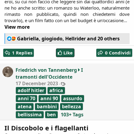
eroi, su cui non faccio che leggere sin dai quattordici anni (e
ne ho anche scritto: un romanzo su Waterloo, naturalmente
rimasto non pubblicato, quindi non chiedetemi dove
trovarlo), e un film fatto con un bel budget è un'occasione...​
View more
R
Gabriella
,
giogiodo
,
Hellrider
and 20 others
e
a
1 Replies
Like
0 Condividi
c
t
i
Friedrich von Tannenberg
I
o
tramonti dell'Occidente
n
T
17 December 2023
s
a
:
adolf hitler
africa
g
s
anni 70
anni 90
assurdo
atena
bambini
bellezza
bellissima
ben
103+ Tags
Il Discobolo e i flagellanti