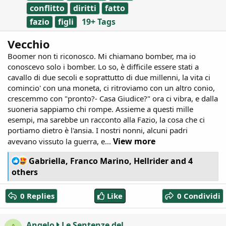
conflitto
diritti
fatto
fazio
figli
19+ Tags
Vecchio
Boomer non ti riconosco. Mi chiamano bomber, ma io
conoscevo solo i bomber. Lo so, è difficile essere stati a
cavallo di due secoli e soprattutto di due millenni, la vita ci
comincio' con una moneta, ci ritroviamo con un altro conio,
crescemmo con "pronto?- Casa Giudice?" ora ci vibra, e dalla
suoneria sappiamo chi rompe. Assieme a questi mille
esempi, ma sarebbe un racconto alla Fazio, la cosa che ci
portiamo dietro è l'ansia. I nostri nonni, alcuni padri
View more
avevano vissuto la guerra, e...
R
Gabriella
,
Franco Marino
,
Hellrider
and 4
e
others
a
c
0 Replies
Like
0 Condividi
t
i
o
Angelo
Le Sentenze del