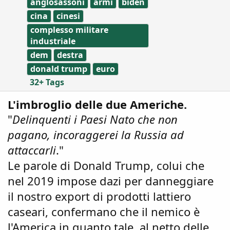
:
anglosassoni
armi
biden
g
s
cina
cinesi
complesso militare
industriale
dem
destra
donald trump
euro
32+ Tags
L'imbroglio delle due Americhe.
"
Delinquenti i Paesi Nato che non
pagano, incoraggerei la Russia ad
attaccarli
."
Le parole di Donald Trump, colui che
nel 2019 impose dazi per danneggiare
il nostro export di prodotti lattiero
caseari, confermano che il nemico è
l'America in quanto tale, al netto delle