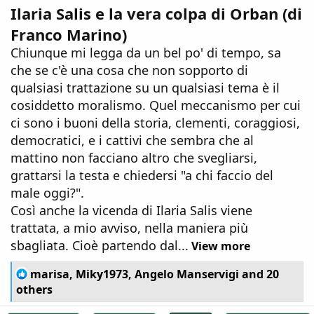
Ilaria Salis e la vera colpa di Orban (di
Franco Marino)
Chiunque mi legga da un bel po' di tempo, sa
che se c'è una cosa che non sopporto di
qualsiasi trattazione su un qualsiasi tema è il
cosiddetto moralismo. Quel meccanismo per cui
ci sono i buoni della storia, clementi, coraggiosi,
democratici, e i cattivi che sembra che al
mattino non facciano altro che svegliarsi,
grattarsi la testa e chiedersi "a chi faccio del
male oggi?".
Così anche la vicenda di Ilaria Salis viene
trattata, a mio avviso, nella maniera più
sbagliata. Cioè partendo dal...
View more
R
marisa
,
Miky1973
,
Angelo Manservigi
and 20
e
others
a
c