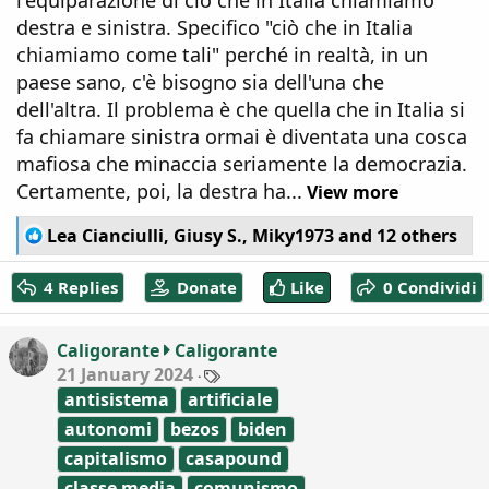
l'equiparazione di ciò che in Italia chiamiamo
destra e sinistra. Specifico "ciò che in Italia
chiamiamo come tali" perché in realtà, in un
paese sano, c'è bisogno sia dell'una che
dell'altra. Il problema è che quella che in Italia si
fa chiamare sinistra ormai è diventata una cosca
mafiosa che minaccia seriamente la democrazia.
Certamente, poi, la destra ha...
View more
R
Lea Cianciulli
,
Giusy S.
,
Miky1973
and 12 others
e
a
4 Replies
Donate
Like
0 Condividi
c
t
i
Caligorante
Caligorante
o
T
21 January 2024
n
a
antisistema
artificiale
s
g
:
s
autonomi
bezos
biden
capitalismo
casapound
classe media
comunismo