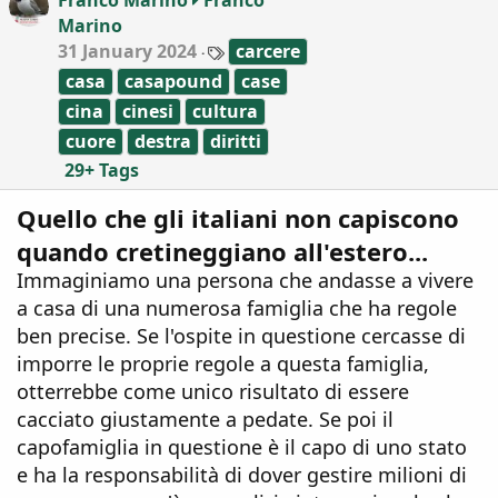
Franco Marino
Franco
n
Marino
s
:
T
31 January 2024
carcere
a
casa
casapound
case
g
s
cina
cinesi
cultura
cuore
destra
diritti
29+ Tags
Quello che gli italiani non capiscono
quando cretineggiano all'estero...
Immaginiamo una persona che andasse a vivere
a casa di una numerosa famiglia che ha regole
ben precise. Se l'ospite in questione cercasse di
imporre le proprie regole a questa famiglia,
otterrebbe come unico risultato di essere
cacciato giustamente a pedate. Se poi il
capofamiglia in questione è il capo di uno stato
e ha la responsabilità di dover gestire milioni di