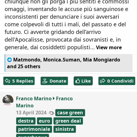
chiunque non gli porga i più sentiti e commossi
omaggi, inventando le accuse più sanguinose e
inconsistenti per denunciare i suoi avversari
come colpevoli di tutti i mali, del passato e del
futuro. Ci avverte gridando dell’arrivo
dell'Apocalisse, provocata dai sovranisti e, in
generale, dai cosiddetti populisti...
View more
R
Matmondo
,
Monica.Suman
,
Mia Mongiardo
e
and 25 others
a
c
5 Replies
Donate
Like
0 Condividi
t
i
o
Franco Marino
Franco
n
Marino
s
:
T
13 April 2024
case green
a
destra
euro
green deal
g
s
patrimoniale
sinistra