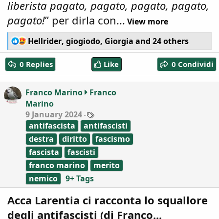
liberista pagato, pagato, pagato, pagato,
pagato!
” per dirla con...
View more
R
Hellrider
,
giogiodo
,
Giorgia
and 24 others
e
a
0 Replies
Like
0 Condividi
c
t
i
Franco Marino
Franco
o
Marino
n
T
9 January 2024
s
a
:
antifascista
antifascisti
g
s
destra
diritto
fascismo
fascista
fascisti
franco marino
merito
nemico
9+ Tags
Acca Larentia ci racconta lo squallore
degli antifascisti (di Franco...