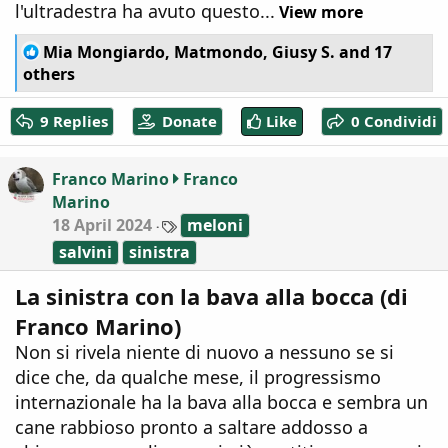
l'ultradestra ha avuto questo...
View more
R
Mia Mongiardo
,
Matmondo
,
Giusy S.
and 17
e
others
a
c
9 Replies
Donate
Like
0 Condividi
t
i
o
Franco Marino
Franco
n
Marino
s
:
T
18 April 2024
meloni
a
salvini
sinistra
g
s
La sinistra con la bava alla bocca (di
Franco Marino)
Non si rivela niente di nuovo a nessuno se si
dice che, da qualche mese, il progressismo
internazionale ha la bava alla bocca e sembra un
cane rabbioso pronto a saltare addosso a