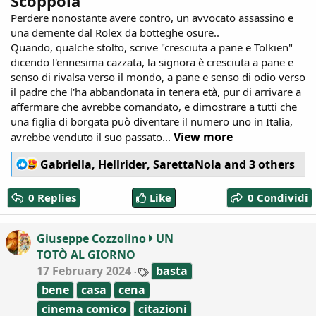
Scoppola
Perdere nonostante avere contro, un avvocato assassino e
una demente dal Rolex da botteghe osure..
Quando, qualche stolto, scrive "cresciuta a pane e Tolkien"
dicendo l'ennesima cazzata, la signora è cresciuta a pane e
senso di rivalsa verso il mondo, a pane e senso di odio verso
il padre che l'ha abbandonata in tenera età, pur di arrivare a
affermare che avrebbe comandato, e dimostrare a tutti che
una figlia di borgata può diventare il numero uno in Italia,
View more
avrebbe venduto il suo passato...
R
Gabriella
,
Hellrider
,
SarettaNola
and 3 others
e
a
0 Replies
Like
0 Condividi
c
t
i
Giuseppe Cozzolino
UN
o
TOTÒ AL GIORNO
n
T
17 February 2024
s
basta
a
:
bene
casa
cena
g
s
cinema comico
citazioni