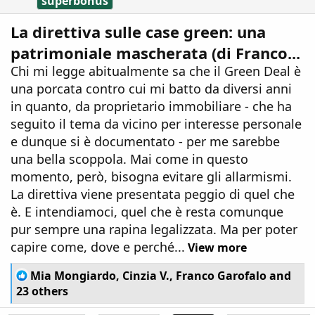
superbonus
La direttiva sulle case green: una
patrimoniale mascherata (di Franco...
Chi mi legge abitualmente sa che il Green Deal è
una porcata contro cui mi batto da diversi anni
in quanto, da proprietario immobiliare - che ha
seguito il tema da vicino per interesse personale
e dunque si è documentato - per me sarebbe
una bella scoppola. Mai come in questo
momento, però, bisogna evitare gli allarmismi.
La direttiva viene presentata peggio di quel che
è. E intendiamoci, quel che è resta comunque
pur sempre una rapina legalizzata. Ma per poter
capire come, dove e perché...
View more
R
Mia Mongiardo
,
Cinzia V.
,
Franco Garofalo
and
e
23 others
a
c