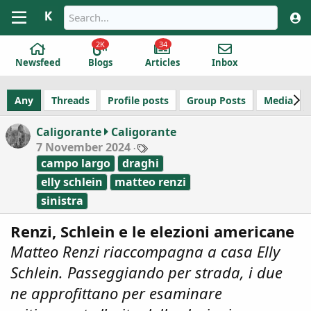
2K
34
Newsfeed
Blogs
Articles
Inbox
Any
Threads
Profile posts
Group Posts
Media
Caligorante
Caligorante
T
7 November 2024
a
campo largo
draghi
g
s
elly schlein
matteo renzi
sinistra
Renzi, Schlein e le elezioni americane
Matteo Renzi riaccompagna a casa Elly
Schlein. Passeggiando per strada, i due
ne approfittano per esaminare