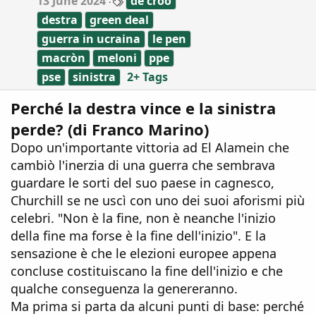
13 June 2024
de croo
a
destra
green deal
g
s
guerra in ucraina
le pen
macròn
meloni
ppe
pse
sinistra
2+ Tags
Perché la destra vince e la sinistra
perde? (di Franco Marino)
Dopo un'importante vittoria ad El Alamein che
cambiò l'inerzia di una guerra che sembrava
guardare le sorti del suo paese in cagnesco,
Churchill se ne uscì con uno dei suoi aforismi più
celebri. "Non è la fine, non è neanche l'inizio
della fine ma forse è la fine dell'inizio". E la
sensazione è che le elezioni europee appena
concluse costituiscano la fine dell'inizio e che
qualche conseguenza la genereranno.
Ma prima si parta da alcuni punti di base: perché