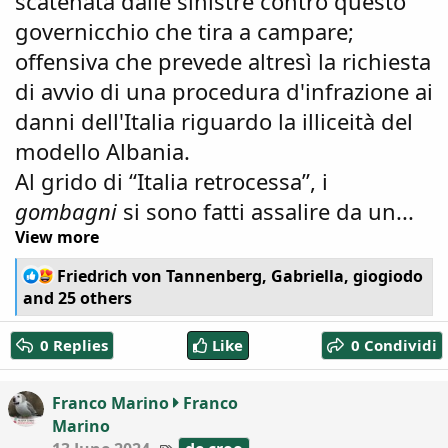
scatenata dalle sinistre contro questo
governicchio che tira a campare;
offensiva che prevede altresì la richiesta
di avvio di una procedura d'infrazione ai
danni dell'Italia riguardo la illiceità del
modello Albania.
Al grido di “Italia retrocessa”, i
gombagni
si sono fatti assalire da un...
View more
R
Friedrich von Tannenberg
,
Gabriella
,
giogiodo
e
and 25 others
a
c
0 Replies
Like
0 Condividi
t
i
o
Franco Marino
Franco
n
Marino
s
:
T