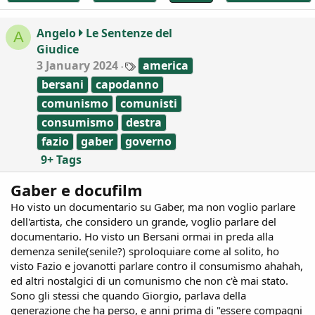
t
i
Angelo
Le Sentenze del
A
o
Giudice
n
T
s
3 January 2024
america
a
:
bersani
capodanno
g
s
comunismo
comunisti
consumismo
destra
fazio
gaber
governo
9+ Tags
Gaber e docufilm
Ho visto un documentario su Gaber, ma non voglio parlare
dell'artista, che considero un grande, voglio parlare del
documentario. Ho visto un Bersani ormai in preda alla
demenza senile(senile?) sproloquiare come al solito, ho
visto Fazio e jovanotti parlare contro il consumismo ahahah,
ed altri nostalgici di un comunismo che non c'è mai stato.
Sono gli stessi che quando Giorgio, parlava della
generazione che ha perso, e anni prima di "essere compagni