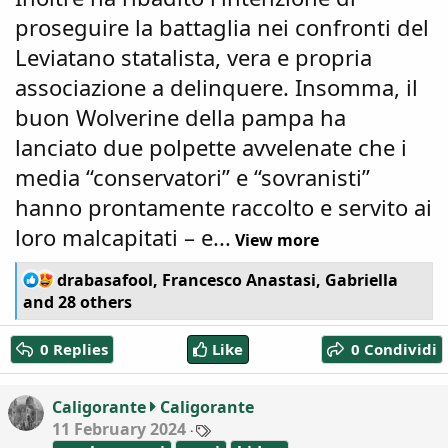
proseguire la battaglia nei confronti del
Leviatano statalista, vera e propria
associazione a delinquere. Insomma, il
buon Wolverine della pampa ha
lanciato due polpette avvelenate che i
media “conservatori” e “sovranisti”
hanno prontamente raccolto e servito ai
loro malcapitati – e...
View more
R
drabasafool
,
Francesco Anastasi
,
Gabriella
e
and 28 others
a
c
0 Replies
Like
0 Condividi
t
i
o
Caligorante
Caligorante
n
T
11 February 2024
s
a