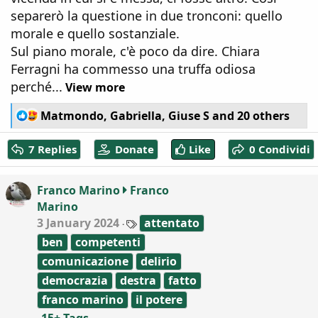
separerò la questione in due tronconi: quello
morale e quello sostanziale.
Sul piano morale, c'è poco da dire. Chiara
Ferragni ha commesso una truffa odiosa
perché...
View more
R
Matmondo
,
Gabriella
,
Giuse S
and 20 others
e
a
7 Replies
Donate
Like
0 Condividi
c
t
i
Franco Marino
Franco
o
Marino
n
T
3 January 2024
s
attentato
a
:
ben
competenti
g
s
comunicazione
delirio
democrazia
destra
fatto
franco marino
il potere