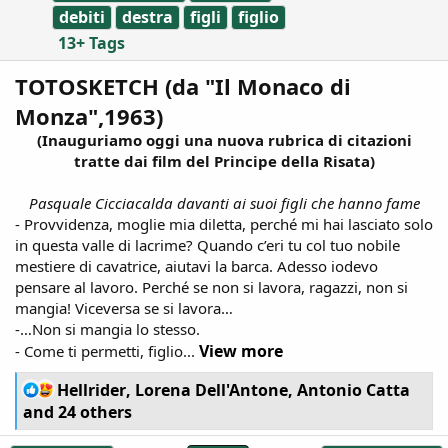
debiti
destra
figli
figlio
13+ Tags
TOTOSKETCH (da "Il Monaco di
Monza",1963)
(Inauguriamo oggi una nuova rubrica di citazioni
tratte dai film del Principe della Risata)
Pasquale Cicciacalda davanti ai suoi figli che hanno fame
- Provvidenza, moglie mia diletta, perché mi hai lasciato solo
in questa valle di lacrime? Quando c’eri tu col tuo nobile
mestiere di cavatrice, aiutavi la barca. Adesso iodevo
pensare al lavoro. Perché se non si lavora, ragazzi, non si
mangia! Viceversa se si lavora…
-…Non si mangia lo stesso.
View more
- Come ti permetti, figlio...
R
Hellrider
,
Lorena Dell'Antone
,
Antonio Catta
e
and 24 others
a
c