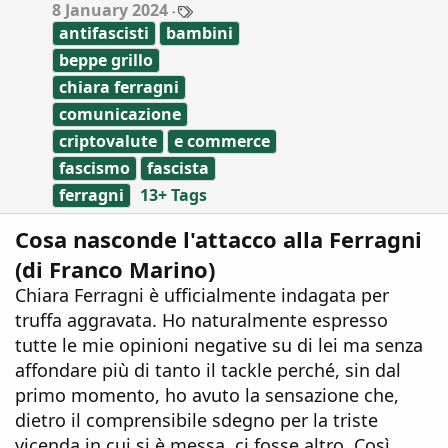
T
8 January 2024
s
a
:
antifascisti
bambini
g
s
beppe grillo
chiara ferragni
comunicazione
criptovalute
e commerce
fascismo
fascista
ferragni
13+ Tags
Cosa nasconde l'attacco alla Ferragni
(di Franco Marino)
Chiara Ferragni è ufficialmente indagata per
truffa aggravata. Ho naturalmente espresso
tutte le mie opinioni negative su di lei ma senza
affondare più di tanto il tackle perché, sin dal
primo momento, ho avuto la sensazione che,
dietro il comprensibile sdegno per la triste
vicenda in cui si è messa, ci fosse altro. Così