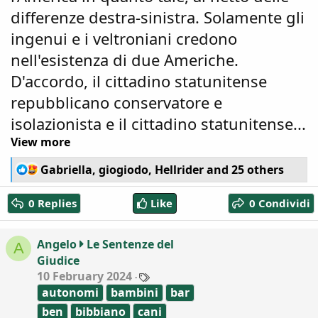
differenze destra-sinistra. Solamente gli
ingenui e i veltroniani credono
nell'esistenza di due Americhe.
D'accordo, il cittadino statunitense
repubblicano conservatore e
isolazionista e il cittadino statunitense...
View more
R
Gabriella
,
giogiodo
,
Hellrider
and 25 others
e
a
0 Replies
Like
0 Condividi
c
t
i
Angelo
Le Sentenze del
A
o
Giudice
n
T
10 February 2024
s
a
:
autonomi
bambini
bar
g
s
ben
bibbiano
cani