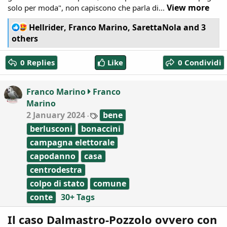
View more
solo per moda", non capiscono che parla di...
R
Hellrider
,
Franco Marino
,
SarettaNola
and 3
e
others
a
c
0 Replies
Like
0 Condividi
t
i
o
Franco Marino
Franco
n
Marino
s
:
T
2 January 2024
bene
a
berlusconi
bonaccini
g
s
campagna elettorale
capodanno
casa
centrodestra
colpo di stato
comune
conte
30+ Tags
Il caso Dalmastro-Pozzolo ovvero con