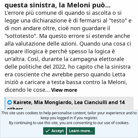
questa sinistra, la Meloni può...
L'errore più comune di quando si ascolta o si
legge una dichiarazione è di fermarsi al "testo" e
di non andare oltre, cioè non guardare il
"sottotesto". Ma questo errore si estende anche
alla valutazione delle azioni. Quando una cosa ci
appare illogica è perché spesso la logica è
un'altra. Così, durante la campagna elettorale
delle politiche del 2022, ho capito che la sinistra
era cosciente che avrebbe perso quando Letta
iniziò a caricare a testa bassa contro la Meloni,
dicendo le cose...
View more
R
Kairete
,
Mia Mongiardo
,
Lea Cianciulli
and 14
e
others
This site uses cookies to help personalise content, tailor your experience and to
a
keep you logged in if you register.
c
By continuing to use this site, you are consenting to our use of cookies.
5 Replies
Donate
Like
0 Condividi
t
i
Accept
Learn more...
o