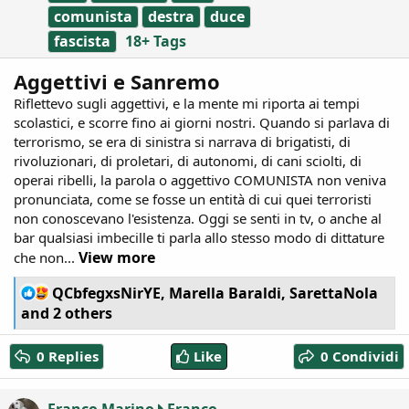
comunista
destra
duce
fascista
18+ Tags
Aggettivi e Sanremo
Riflettevo sugli aggettivi, e la mente mi riporta ai tempi
scolastici, e scorre fino ai giorni nostri. Quando si parlava di
terrorismo, se era di sinistra si narrava di brigatisti, di
rivoluzionari, di proletari, di autonomi, di cani sciolti, di
operai ribelli, la parola o aggettivo COMUNISTA non veniva
pronunciata, come se fosse un entità di cui quei terroristi
non conoscevano l'esistenza. Oggi se senti in tv, o anche al
bar qualsiasi imbecille ti parla allo stesso modo di dittature
View more
che non...
R
QCbfegxsNirYE
,
Marella Baraldi
,
SarettaNola
e
and 2 others
a
c
0 Replies
Like
0 Condividi
t
i
o