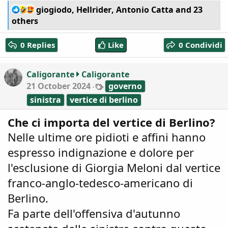
R
giogiodo
,
Hellrider
,
Antonio Catta
and 23
e
others
a
c
0 Replies
Like
0 Condividi
t
i
o
Caligorante
Caligorante
n
T
21 October 2024
governo
s
a
:
sinistra
vertice di berlino
g
s
Che ci importa del vertice di Berlino?
Nelle ultime ore pidioti e affini hanno
espresso indignazione e dolore per
l'esclusione di Giorgia Meloni dal vertice
franco-anglo-tedesco-americano di
Berlino.
Fa parte dell'offensiva d'autunno