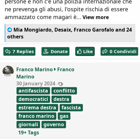
persone e non c'è una polizia internazionale che
ne prevenga gli abusi, l'ospite rischia di essere
ammazzato come magari è...
View more
R
Mia Mongiardo
,
Desaix
,
Franco Garofalo
and 24
e
others
a
c
7 Replies
Donate
Like
0 Condividi
t
i
o
Franco Marino
Franco
n
Marino
s
:
T
30 January 2024
a
antifascista
conflitto
g
s
democratici
destra
estrema destra
fascista
franco marino
gas
giornali
governo
19+ Tags