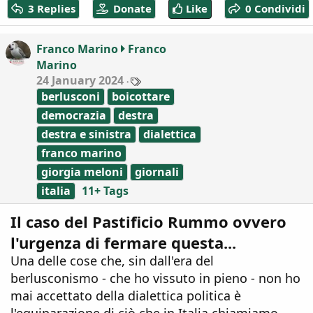
3 Replies
Donate
Like
0 Condividi
t
i
o
Franco Marino
Franco
n
Marino
s
:
T
24 January 2024
a
berlusconi
boicottare
g
s
democrazia
destra
destra e sinistra
dialettica
franco marino
giorgia meloni
giornali
italia
11+ Tags
Il caso del Pastificio Rummo ovvero
l'urgenza di fermare questa...
Una delle cose che, sin dall'era del
berlusconismo - che ho vissuto in pieno - non ho
mai accettato della dialettica politica è