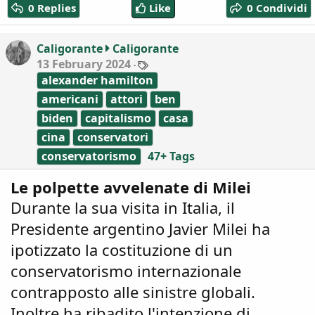
0 Replies
Like
0 Condividi
t
i
o
Caligorante
Caligorante
n
T
13 February 2024
s
a
:
alexander hamilton
g
s
americani
attori
ben
biden
capitalismo
casa
cina
conservatori
conservatorismo
47+ Tags
Le polpette avvelenate di Milei
Durante la sua visita in Italia, il
Presidente argentino Javier Milei ha
ipotizzato la costituzione di un
conservatorismo internazionale
contrapposto alle sinistre globali.
Inoltre ha ribadito l'intenzione di