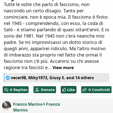
Tutte le volte che parlo di fascismo, non
nascondo un certo disagio. Tanto per
cominciare, non è epoca mia. Il fascismo è finito
nel 1945 - comprendendo, con esso, la coda di
Salò - e stiamo parlando di quasi ottant'anni. E io
sono del 1981. Nel 1945 non c'era neanche mio
padre. Se mi improvvisassi un dotto storico di
quegli anni, apparirei ridicolo. Ma l'altro motivo
di imbarazzo sta proprio nel fatto che ormai il
fascismo non c'è più. Accanirsi su chi avesse
ragione tra fascisti e...
View more
R
vecer98
,
Miky1973
,
Giusy S.
and 14 others
e
a
6 Replies
Donate
Like
0 Condividi
c
t
i
Franco Marino
Franco
o
Marino
n