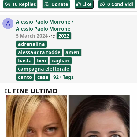
10 Replies
Donate
Like
0 Condividi
t
i
o
Alessio Paolo Morrone
A
n
Alessio Paolo Morrone
s
:
T
5 March 2024
2022
a
adrenalina
g
s
alessandra todde
amen
basta
ben
cagliari
campagna elettorale
canto
casa
92+ Tags
IL FINE ULTIMO