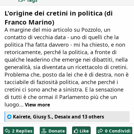
15+ Tags
L'origine dei cretini in politica (di
Franco Marino)
A margine del mio articolo su Pozzolo, un
contatto di vecchia data - uno di quelli che la
politica l'ha fatta davvero - mi ha chiesto, e non
retoricamente, perché la politica, a fronte di
qualche leaderino che emerge nei dibattiti, nella
generalità, sia diventata un ricettacolo di cretini.
Problema che, posto da lei che è di destra, non è
tacciabile di faziosità politica, anche perché i
cretini ci sono anche a sinistra. E la sensazione
di tutti è che ormai il Parlamento più che un
luogo...
View more
R
Kairete
,
Giusy S.
,
Desaix
and 13 others
e
a
2 Replies
Donate
Like
0 Condividi
c