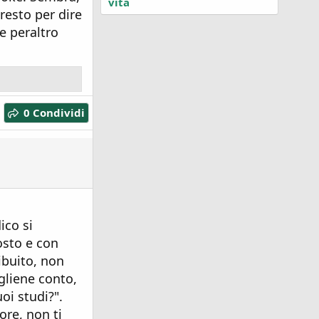
vita
resto per dire
he peraltro
0 Condividi
ico si
osto e con
ribuito, non
gliene conto,
oi studi?".
ore, non ti