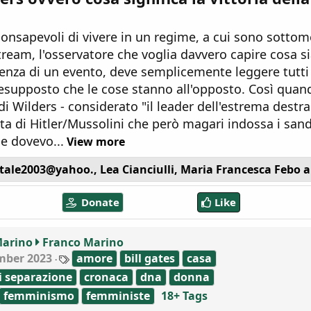
onsapevoli di vivere in un regime, a cui sono sottomes
eam, l'osservatore che voglia davvero capire cosa s
renza di un evento, deve semplicemente leggere tutti
resupposto che le cose stanno all'opposto. Così quan
 di Wilders - considerato "il leader dell'estrema destr
ta di Hitler/Mussolini che però magari indossa i san
he dovevo...
View more
itale2003@yahoo.
,
Lea Cianciulli
,
Maria Francesca Febo
a
Donate
Like
Marino
Franco Marino
T
mber 2023
amore
bill gates
casa
a
i separazione
cronaca
dna
donna
g
s
femminismo
femministe
18+ Tags