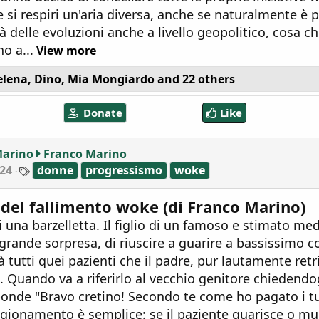
si respiri un'aria diversa, anche se naturalmente è p
à delle evoluzioni anche a livello geopolitico, cosa c
o a...
View more
elena
,
Dino
,
Mia Mongiardo
and 22 others
Donate
Like
Marino
Franco Marino
T
24
donne
progressismo
woke
a
g
s
 del fallimento woke (di Franco Marino)
una barzelletta. Il figlio di un famoso e stimato med
grande sorpresa, di riuscire a guarire a bassissimo c
à tutti quei pazienti che il padre, pur lautamente ret
. Quando va a riferirlo al vecchio genitore chiedendo
sponde "Bravo cretino! Secondo te come ho pagato i tu
l ragionamento è semplice: se il paziente guarisce o mu