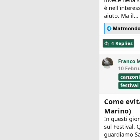
invece nella 
è nell'interes
aiuto. Ma il...
R
Matmond
e
a
4 Replies
c
t
i
Franco 
o
10 Febru
n
s
canzoni
:
festival
Come evita
Marino)
In questi gio
sul Festival.
guardiamo Sa