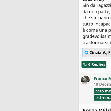
Sin da ragazz
da una parte,
che sfociano i
tutto incapac
è come una p
gradevolissim
trasformarsi i
R
Cinzia V.
,
F
e
a
6 Replies
c
t
i
Franco 
o
10 Dece
n
s
ceto me
:
estrema
Forza Wild