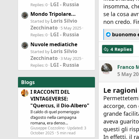
LGI - Russia
Replies: 0
insomma, che 
se la cosa avr
Mondo Tripolare...
Loris Silvio
non credo. Fin
Started by
Zecchinato
5 May 2025
R
buonomo 
LGI - Russia
Replies: 0
e
Nuvole mediatiche
a
4 Replies
Loris Silvio
c
Started by
t
Zecchinato
3 May 2025
i
LGI - Russia
Replies: 0
Franco 
o
5 May 20
n
s
Blogs
:
Le ragioni
I RACCONTI DEL
Permettetemi 
VINTAGEVERSE:
"Quercus, il Dio-Albero"
accorge, con 
Il caldo di quel pomeriggio
grande facilit
d’agosto nella campagna
aveva guarito
romana, era denso...
Giuseppe Cozzolino
Updated:
3
questi gli ri
October 2025
5 min read
In effetti, i