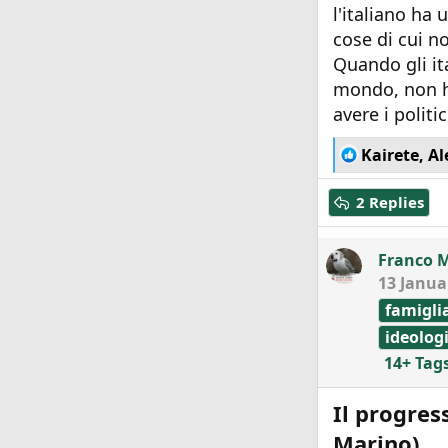
l'italiano ha 
cose di cui no
Quando gli it
mondo, non h
avere i politic
R
Kairete
,
Al
e
a
2 Replies
c
t
i
Franco 
o
13 Janua
n
s
famigli
:
ideolog
14+ Tag
Il progres
Marino)