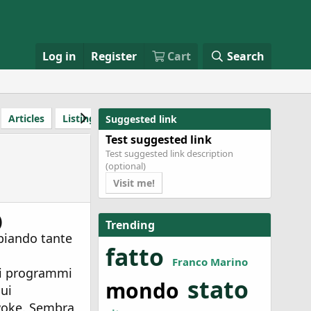
Log in
Register
Cart
Search
Articles
Listings
Review item
RMS review
Product
Suggested link
Test suggested link
Test suggested link description
(optional)
Visit me!
)
Trending
mbiando tante
fatto
Franco Marino
i i programmi
stato
mondo
ui
 woke. Sembra,