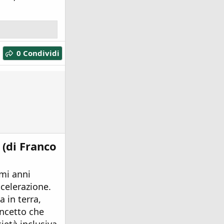
0 Condividi
 (di Franco
imi anni
ccelerazione.
 in terra,
ncetto che