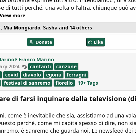
sua brutalità esprime tutt'altro. Intendiamoci, una soc
se di tutti perché, una volta o l'altra, chiunque può a
View more
o
,
Mia Mongiardo
,
Sasha
and 14 others
Donate
Like
Marino
Franco Marino
T
ary 2024
cantanti
canzone
a
covid
diavolo
egonu
ferragni
g
s
festival di sanremo
fiorello
19+ Tags
re di farsi inquinare dalla televisione (d
rni, come è inevitabile che sia, assistiamo ad una val
 Questo perché, come mi capita spesso di dire, non s
nremo, è Sanremo che guarda noi. Le newsfeed dei s