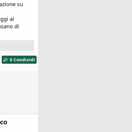
zazione su
ggi al
sano di
0 Condividi
nco