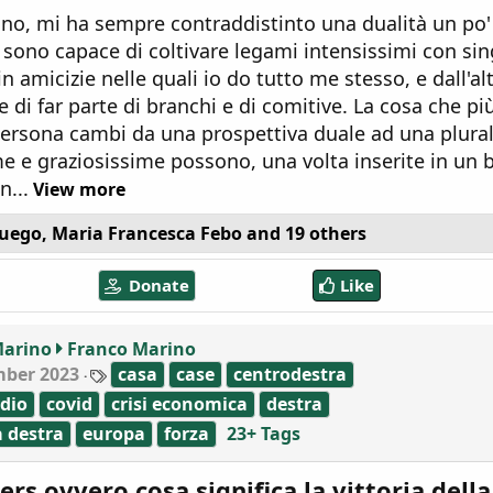
ino, mi ha sempre contraddistinto una dualità un po' 
 sono capace di coltivare legami intensissimi con si
n amicizie nelle quali io do tutto me stesso, e dall'al
e di far parte di branchi e di comitive. La cosa che pi
ersona cambi da una prospettiva duale ad una plura
e e graziosissime possono, una volta inserite in un 
n...
View more
uego
,
Maria Francesca Febo
and 19 others
Donate
Like
Marino
Franco Marino
T
mber 2023
casa
case
centrodestra
a
dio
covid
crisi economica
destra
g
s
 destra
europa
forza
23+ Tags
ers ovvero cosa significa la vittoria della