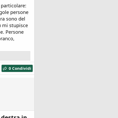
particolare:
ngole persone
tra sono del
ù mi stupisce
le. Persone
branco,
0 Condividi
 destra in