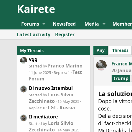
Kairete
Forums
Newsfeed
Media
Member
Latest activity
Register
Any
Threads
My Threads
vgg
Franco 
Franco Marino
Started by
20 Janua
Test
11 June 2025
Replies: 1
trump
Forum
Di nuovo Istambul
La soluzio
Loris Silvio
Started by
Dopo la vitto
Zecchinato
15 May 2025
LGI - Russia
cose.
Replies: 0
Della decisio
Il mediatore
di fact-check
Loris Silvio
Started by
Zecchinato
McDonalds, ha
14 May 2025