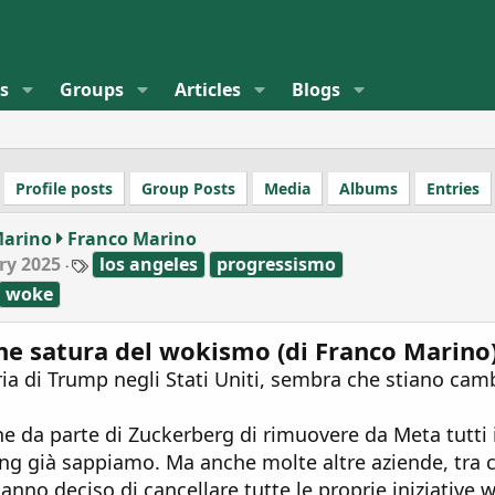
s
Groups
Articles
Blogs
Profile posts
Group Posts
Media
Albums
Entries
Marino
Franco Marino
T
ry 2025
los angeles
progressismo
a
woke
g
s
ne satura del wokismo (di Franco Marino
ria di Trump negli Stati Uniti, sembra che stiano ca
ne da parte di Zuckerberg di rimuovere da Meta tutt
ing già sappiamo. Ma anche molte altre aziende, tra c
nno deciso di cancellare tutte le proprie iniziative