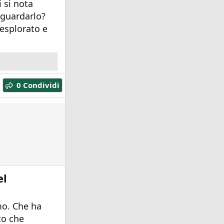
 si nota
 guardarlo?
nesplorato e
0 Condividi
el
mo. Che ha
to che