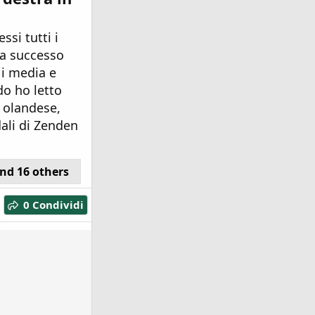
si tutti i
ia successo
 i media e
do ho letto
a olandese,
dali di Zenden
nd 16 others
0 Condividi