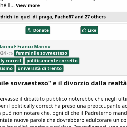
é il...
View more
drich_in_quel_di_praga
,
Pacho67
and 27 others
Donate
Like
Marino
Franco Marino
T
024
femminile sovraesteso
a
lly correct
politicamente corretto
g
s
sismo
università di trento
ile sovraesteso" e il divorzio dalla realtà
rvasse il dibattito pubblico noterebbe che negli ult
per il politically correct ha preso una preoccupante a
può non notare che, ogni dì che il Padreterno manda
ntate nuove parole che dovrebbero edulcorare un co