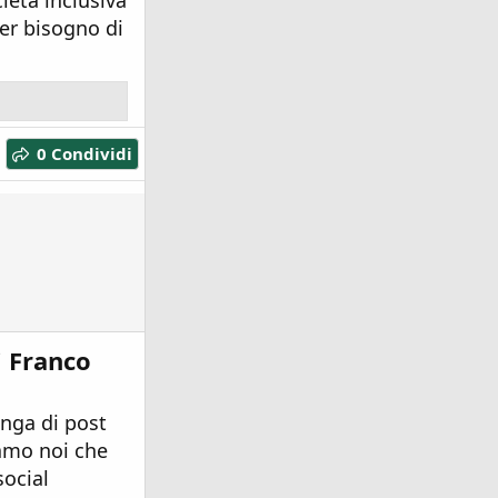
ietà inclusiva
ver bisogno di
0 Condividi
i Franco
anga di post
iamo noi che
ocial