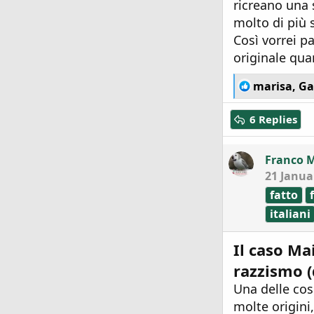
ricreano una
molto di più 
Così vorrei p
originale qua
R
marisa
,
Ga
e
a
6 Replies
c
t
i
Franco 
o
21 Janua
n
s
fatto
:
italiani
Il caso Ma
razzismo (d
Una delle cos
molte origini,