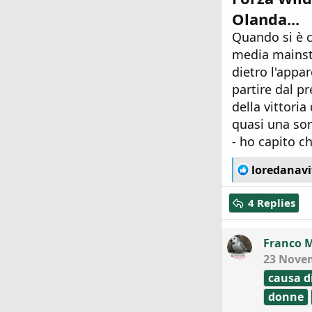
Olanda...
Quando si è c
media mainstr
dietro l'appa
partire dal p
della vittoria
quasi una sor
- ho capito c
R
loredanav
e
a
4 Replies
c
t
i
Franco 
o
23 Nove
n
s
causa d
:
donne