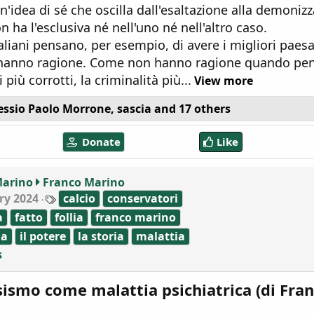
un'idea di sé che oscilla dall'esaltazione alla demoniz
n ha l'esclusiva né nell'uno né nell'altro caso.
aliani pensano, per esempio, di avere i migliori paesa
anno ragione. Come non hanno ragione quando pen
i più corrotti, la criminalità più...
View more
essio Paolo Morrone
,
sascia
and 17 others
Donate
Like
Marino
Franco Marino
T
ry 2024
calcio
conservatori
a
a
fatto
follia
franco marino
g
s
ia
il potere
la storia
malattia
s
sismo come malattia psichiatrica (di Fra