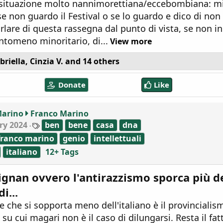
 situazione molto nannimorettiana/eccebombiana: mi
se non guardo il Festival o se lo guardo e dico di non
arlare di questa rassegna dal punto di vista, se non i
ntomeno minoritario, di...
View more
briella
,
Cinzia V.
and 14 others
Donate
Like
Marino
Franco Marino
T
ry 2024
ben
bene
casa
dna
a
franco marino
genio
intellettuali
g
s
italiano
12+ Tags
ignan ovvero l'antirazzismo sporca più d
i...
e che si sopporta meno dell'italiano è il provincialis
 su cui magari non è il caso di dilungarsi. Resta il fat