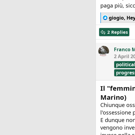
paga più, sicch
R
giogio
,
Hey
e
a
2 Replies
c
t
i
Franco 
o
2 April 2
n
s
politica
:
progres
Il "femmin
Marino)
Chiunque osse
l'ossessione 
E dunque non 
vengono inve