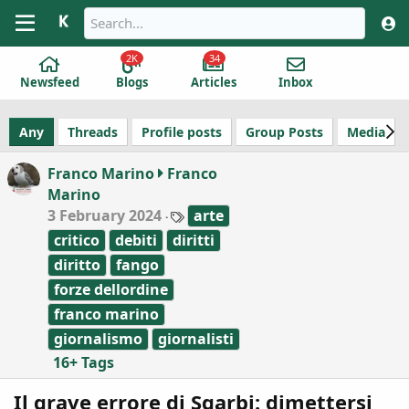
2K
34
Newsfeed
Blogs
Articles
Inbox
Any
Threads
Profile posts
Group Posts
Media
Franco Marino
Franco
Marino
T
3 February 2024
arte
a
critico
debiti
diritti
g
s
diritto
fango
forze dellordine
franco marino
giornalismo
giornalisti
16+ Tags
Il grave errore di Sgarbi: dimettersi