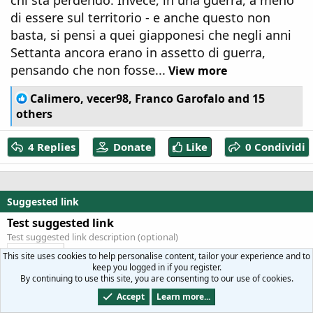
chi sta perdendo. Invece, in una guerra, a meno
di essere sul territorio - e anche questo non
basta, si pensi a quei giapponesi che negli anni
Settanta ancora erano in assetto di guerra,
pensando che non fosse...
View more
R
Calimero
,
vecer98
,
Franco Garofalo
and 15
e
others
a
c
4 Replies
Donate
Like
0 Condividi
t
i
o
n
Suggested link
s
:
Test suggested link
Test suggested link description (optional)
Visit me!
This site uses cookies to help personalise content, tailor your experience and to
keep you logged in if you register.
By continuing to use this site, you are consenting to our use of cookies.
Miacommunity Green
Italiano (IT)
Accept
Learn more...