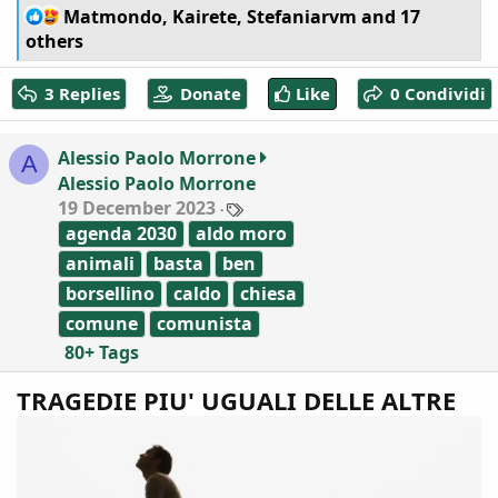
R
Matmondo
,
Kairete
,
Stefaniarvm
and 17
e
others
a
c
3 Replies
Donate
Like
0 Condividi
t
i
o
Alessio Paolo Morrone
A
n
Alessio Paolo Morrone
s
:
T
19 December 2023
a
agenda 2030
aldo moro
g
s
animali
basta
ben
borsellino
caldo
chiesa
comune
comunista
80+ Tags
TRAGEDIE PIU' UGUALI DELLE ALTRE