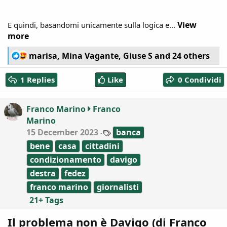
View
E quindi, basandomi unicamente sulla logica e...
more
R
marisa
,
Mina Vagante
,
Giuse S
and 24 others
e
a
1 Replies
Like
0 Condividi
c
t
i
Franco Marino
Franco
o
Marino
n
T
15 December 2023
s
banca
a
:
bene
casa
cittadini
g
s
condizionamento
davigo
destra
fedez
franco marino
giornalisti
21+ Tags
Il problema non è Davigo (di Franco