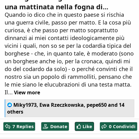
una mattinata nella fogna di...
Quando io dico che in questo paese si rischia
una guerra civile, passo per matto. E la cosa più
curiosa, è che passo per matto soprattutto
dinnanzi ai miei contatti ideologicamente più
vicini i quali, non so se per la codardia tipica del
borghese - che, in quanto tale, è moderato (sono
un borghese anche io, per la cronaca, quindi mi
do del codardo da solo) - o perché convinti che il
nostro sia un popolo di rammolliti, pensano che
le mie siano le elucubrazioni di una testa matta.
Il...
View more
R
Miky1973
,
Ewa Rzeczkowska
,
pepe650
and 14
e
others
a
c
7 Replies
Donate
Like
0 Condividi
t
i