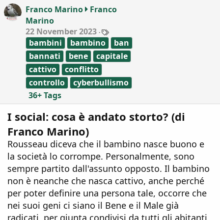
i
Franco Marino
Franco
o
Marino
n
T
22 November 2023
s
a
:
bambini
bambino
ban
g
s
bannati
bene
capitale
cattivo
conflitto
controllo
cyberbullismo
36+ Tags
I social: cosa è andato storto? (di
Franco Marino)
Rousseau diceva che il bambino nasce buono e
la società lo corrompe. Personalmente, sono
sempre partito dall'assunto opposto. Il bambino
non è neanche che nasca cattivo, anche perché
per poter definire una persona tale, occorre che
nei suoi geni ci siano il Bene e il Male già
radicati, per giunta condivisi da tutti gli abitanti