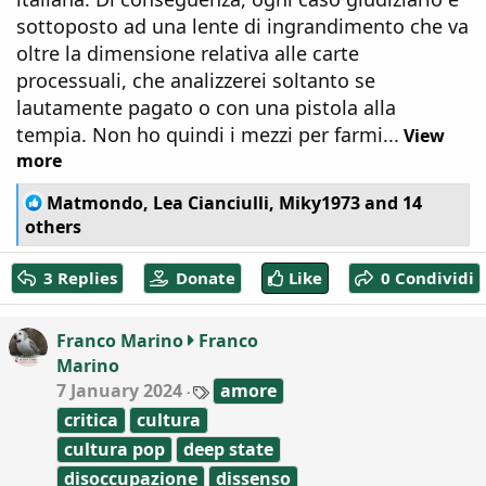
sottoposto ad una lente di ingrandimento che va
oltre la dimensione relativa alle carte
processuali, che analizzerei soltanto se
lautamente pagato o con una pistola alla
tempia. Non ho quindi i mezzi per farmi...
View
more
R
Matmondo
,
Lea Cianciulli
,
Miky1973
and 14
e
others
a
c
3 Replies
Donate
Like
0 Condividi
t
i
o
Franco Marino
Franco
n
Marino
s
:
T
7 January 2024
amore
a
critica
cultura
g
s
cultura pop
deep state
disoccupazione
dissenso