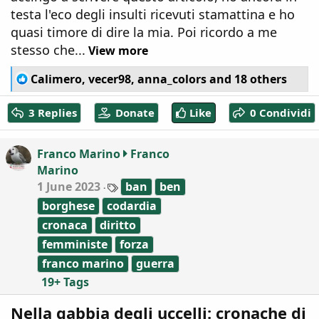
testa l'eco degli insulti ricevuti stamattina e ho
quasi timore di dire la mia. Poi ricordo a me
stesso che...
View more
R
Calimero
,
vecer98
,
anna_colors
and 18 others
e
a
3 Replies
Donate
Like
0 Condividi
c
t
i
Franco Marino
Franco
o
Marino
n
T
s
1 June 2023
ban
ben
a
:
borghese
codardia
g
s
cronaca
diritto
femministe
forza
franco marino
guerra
19+ Tags
Nella gabbia degli uccelli: cronache di