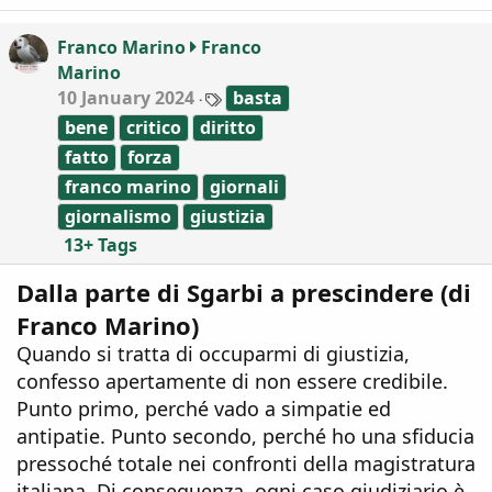
i
o
Franco Marino
Franco
n
Marino
s
:
T
10 January 2024
basta
a
bene
critico
diritto
g
s
fatto
forza
franco marino
giornali
giornalismo
giustizia
13+ Tags
Dalla parte di Sgarbi a prescindere (di
Franco Marino)
Quando si tratta di occuparmi di giustizia,
confesso apertamente di non essere credibile.
Punto primo, perché vado a simpatie ed
antipatie. Punto secondo, perché ho una sfiducia
pressoché totale nei confronti della magistratura
italiana. Di conseguenza, ogni caso giudiziario è