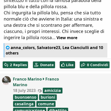
sintetizzò il tutto con la famosa parabola della
pillola blu e della pillola rossa.
Chi ingurgita la pillola blu, pensa che sia tutto
normale ciò che avviene in Italia: una sinistra e
una destra che si scontrano per affermare,
ciascuno, i propri interessi. Chi invece sceglie di
ingerire la pillola rossa...
View more
R
anna_colors
,
Salvatore23
,
Lea Cianciulli
and 10
e
others
a
c
2 Replies
Donate
Like
0 Condividi
t
i
o
Franco Marino
Franco
n
Marino
s
:
T
18 July 2023
amicizia
a
buonsenso
burioni
g
s
casalinga
comune
comunicazione
dibattito