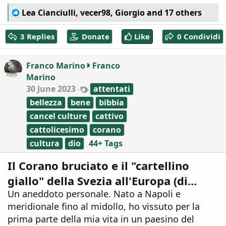
R
Lea Cianciulli
,
vecer98
,
Giorgio
and 17 others
e
a
3 Replies
Donate
Like
0 Condividi
c
t
i
Franco Marino
Franco
o
Marino
n
T
s
30 June 2023
attentati
a
:
bellezza
bene
bibbia
g
s
cancel culture
cattivo
cattolicesimo
corano
cultura
dio
44+ Tags
Il Corano bruciato e il "cartellino
giallo" della Svezia all'Europa (di...
Un aneddoto personale. Nato a Napoli e
meridionale fino al midollo, ho vissuto per la
prima parte della mia vita in un paesino del