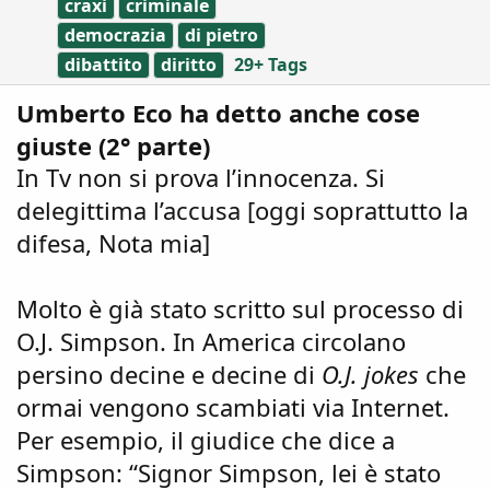
craxi
criminale
democrazia
di pietro
dibattito
diritto
29+ Tags
Umberto Eco ha detto anche cose
giuste (2° parte)
In Tv non si prova l’innocenza. Si
delegittima l’accusa [oggi soprattutto la
difesa, Nota mia]
Molto è già stato scritto sul processo di
O.J. Simpson. In America circolano
persino decine e decine di
O.J. jokes
che
ormai vengono scambiati via Internet.
Per esempio, il giudice che dice a
Simpson: “Signor Simpson, lei è stato