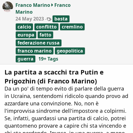
o
Franco Marino
Franco
n
Marino
s
:
T
24 May 2023
basta
a
calcio
conflitto
cremlino
g
s
europa
fatto
federazione russa
franco marino
geopolitica
guerra
19+ Tags
La partita a scacchi tra Putin e
Prigozhin (di Franco Marino)
Da un po' di tempo evito di parlare della guerra
in Ucraina, sentendomi ridicolo quando provo ad
azzardare una convinzione. No, non è
l'improvvisa sindrome dell'impostore a colpirmi.
Se, infatti, guardassi una partita di calcio, potrei
quantomeno provare a capire chi sta vincendo e