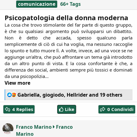
comunicazione
66+ Tags
Psicopatologia della donna moderna
La cosa che trovo stimolante del far parte di questo gruppo,
è che su qualsiasi argomento può svilupparsi un dibattito.
Non è detto che accada, spesso qualcuno parla
semplicemente di ciò di cui ha voglia, ma nessuno raccoglie
lo spunto e tutto muore lì. A volte, invece, ad una voce se ne
aggiunge un'altra, che può affrontare un tema già introdotto
da un altro punto di vista. E la cosa confortante è che, a
differenza dei social, ambienti sempre più tossici e dominati
da una psicopolizia...​
View more
R
Gabriella
,
giogiodo
,
Hellrider
and 19 others
e
a
4 Replies
Like
0 Condividi
c
t
i
Franco Marino
Franco
o
Marino
n