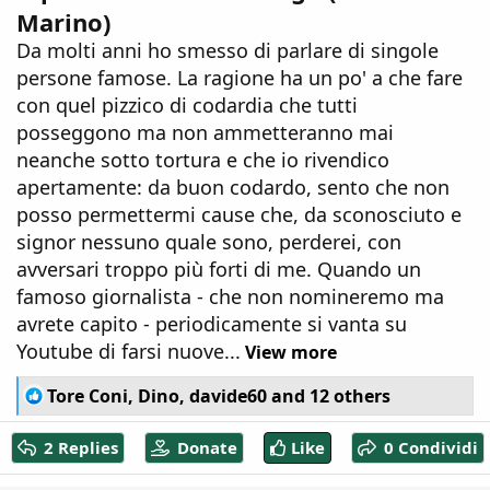
Marino)
Da molti anni ho smesso di parlare di singole
persone famose. La ragione ha un po' a che fare
con quel pizzico di codardia che tutti
posseggono ma non ammetteranno mai
neanche sotto tortura e che io rivendico
apertamente: da buon codardo, sento che non
posso permettermi cause che, da sconosciuto e
signor nessuno quale sono, perderei, con
avversari troppo più forti di me. Quando un
famoso giornalista - che non nomineremo ma
avrete capito - periodicamente si vanta su
Youtube di farsi nuove...
View more
R
Tore Coni
,
Dino
,
davide60
and 12 others
e
a
2 Replies
Donate
Like
0 Condividi
c
t