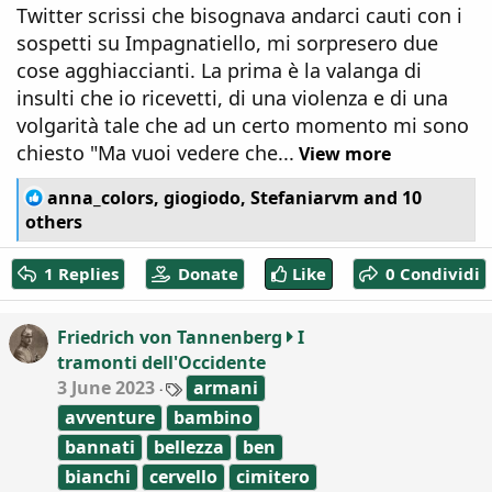
Twitter scrissi che bisognava andarci cauti con i
sospetti su Impagnatiello, mi sorpresero due
cose agghiaccianti. La prima è la valanga di
insulti che io ricevetti, di una violenza e di una
volgarità tale che ad un certo momento mi sono
chiesto "Ma vuoi vedere che...
View more
R
anna_colors
,
giogiodo
,
Stefaniarvm
and 10
e
others
a
c
1 Replies
Donate
Like
0 Condividi
t
i
o
Friedrich von Tannenberg
I
n
tramonti dell'Occidente
s
:
T
3 June 2023
armani
a
avventure
bambino
g
s
bannati
bellezza
ben
bianchi
cervello
cimitero