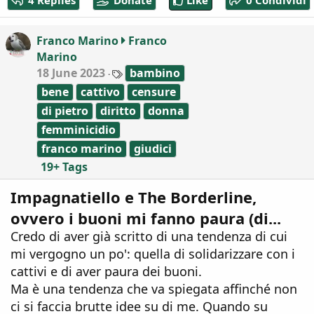
4 Replies
Donate
Like
0 Condividi
c
t
i
Franco Marino
Franco
o
Marino
n
T
s
18 June 2023
bambino
a
:
bene
cattivo
censure
g
s
di pietro
diritto
donna
femminicidio
franco marino
giudici
19+ Tags
Impagnatiello e The Borderline,
ovvero i buoni mi fanno paura (di...
Credo di aver già scritto di una tendenza di cui
mi vergogno un po': quella di solidarizzare con i
cattivi e di aver paura dei buoni.
Ma è una tendenza che va spiegata affinché non
ci si faccia brutte idee su di me. Quando su