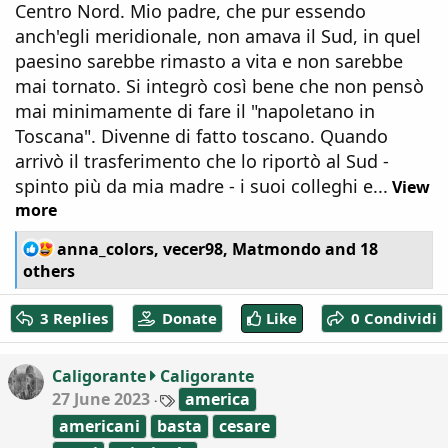
Centro Nord. Mio padre, che pur essendo
anch'egli meridionale, non amava il Sud, in quel
paesino sarebbe rimasto a vita e non sarebbe
mai tornato. Si integrò così bene che non pensò
mai minimamente di fare il "napoletano in
Toscana". Divenne di fatto toscano. Quando
arrivò il trasferimento che lo riportò al Sud -
spinto più da mia madre - i suoi colleghi e...
View
more
R
anna_colors
,
vecer98
,
Matmondo
and 18
e
others
a
c
3 Replies
Donate
Like
0 Condividi
t
i
o
Caligorante
Caligorante
n
T
27 June 2023
america
s
a
:
americani
basta
cesare
g
s