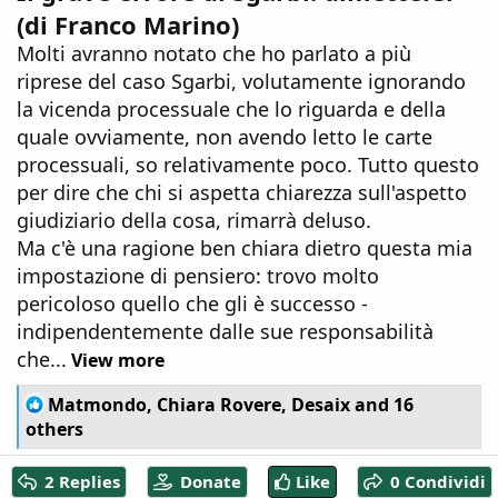
(di Franco Marino)
Molti avranno notato che ho parlato a più
riprese del caso Sgarbi, volutamente ignorando
la vicenda processuale che lo riguarda e della
quale ovviamente, non avendo letto le carte
processuali, so relativamente poco. Tutto questo
per dire che chi si aspetta chiarezza sull'aspetto
giudiziario della cosa, rimarrà deluso.
Ma c'è una ragione ben chiara dietro questa mia
impostazione di pensiero: trovo molto
pericoloso quello che gli è successo -
indipendentemente dalle sue responsabilità
che...
View more
R
Matmondo
,
Chiara Rovere
,
Desaix
and 16
e
others
a
c
2 Replies
Donate
Like
0 Condividi
t