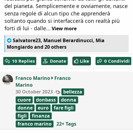
del pianeta. Semplicemente e ovviamente, nasce
senza regole di alcun tipo che apprenderà
soltanto quando si interfaccerà con realtà più
forti di lui - dalle...
View more
R
Salvatore23
,
Manuel Berardinucci
,
Mia
e
Mongiardo
and 20 others
a
c
10 Replies
Donate
Like
0 Condividi
t
i
o
Franco Marino
Franco
n
Marino
s
:
T
30 October 2023
bellezza
a
cuore
donbass
donna
g
s
donne
euro
fare figli
figli
finanza
franco marino
22+ Tags