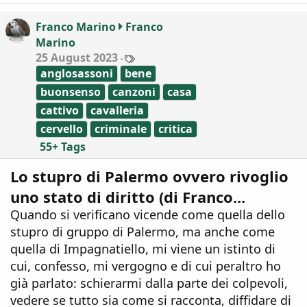
i
o
Franco Marino
Franco
n
Marino
s
:
T
25 August 2023
a
anglosassoni
bene
g
s
buonsenso
canzoni
casa
cattivo
cavalleria
cervello
criminale
critica
55+ Tags
Lo stupro di Palermo ovvero rivoglio
uno stato di diritto (di Franco...
Quando si verificano vicende come quella dello
stupro di gruppo di Palermo, ma anche come
quella di Impagnatiello, mi viene un istinto di
cui, confesso, mi vergogno e di cui peraltro ho
già parlato: schierarmi dalla parte dei colpevoli,
vedere se tutto sia come si racconta, diffidare di