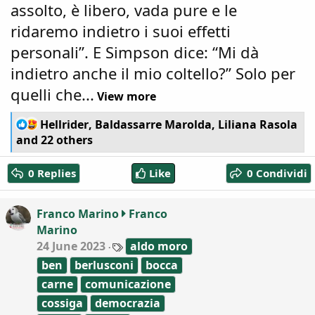
assolto, è libero, vada pure e le
ridaremo indietro i suoi effetti
personali”. E Simpson dice: “Mi dà
indietro anche il mio coltello?” Solo per
quelli che...
View more
R
Hellrider
,
Baldassarre Marolda
,
Liliana Rasola
e
and 22 others
a
c
0 Replies
Like
0 Condividi
t
i
o
Franco Marino
Franco
n
Marino
s
:
T
24 June 2023
aldo moro
a
ben
berlusconi
bocca
g
s
carne
comunicazione
cossiga
democrazia