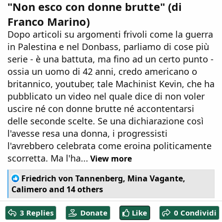
"Non esco con donne brutte" (di
Franco Marino)
Dopo articoli su argomenti frivoli come la guerra
in Palestina e nel Donbass, parliamo di cose più
serie - è una battuta, ma fino ad un certo punto -
ossia un uomo di 42 anni, credo americano o
britannico, youtuber, tale Machinist Kevin, che ha
pubblicato un video nel quale dice di non voler
uscire né con donne brutte né accontentarsi
delle seconde scelte. Se una dichiarazione così
l'avesse resa una donna, i progressisti
l'avrebbero celebrata come eroina politicamente
scorretta. Ma l'ha...
View more
R
Friedrich von Tannenberg
,
Mina Vagante
,
e
Calimero
and 14 others
a
c
3 Replies
Donate
Like
0 Condividi
t