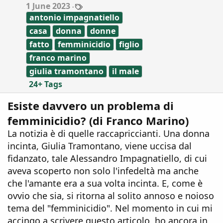
T
1 June 2023
s
a
:
antonio impagnatiello
g
s
casa
donna
donne
fatto
femminicidio
figlio
franco marino
giulia tramontano
il male
24+ Tags
Esiste davvero un problema di
femminicidio? (di Franco Marino)
La notizia è di quelle raccapriccianti. Una donna
incinta, Giulia Tramontano, viene uccisa dal
fidanzato, tale Alessandro Impagnatiello, di cui
aveva scoperto non solo l'infedeltà ma anche
che l'amante era a sua volta incinta. E, come è
ovvio che sia, si ritorna al solito annoso e noioso
tema del "femminicidio". Nel momento in cui mi
accingo a scrivere questo articolo, ho ancora in