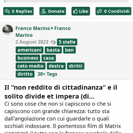
e
a
5 Replies
Donate
Like
0 Condividi
c
t
i
Franco Marino
Franco
o
Marino
n
T
s
2 August 2023
5 stelle
a
:
americani
basta
ben
g
s
business
casa
ceto medio
destra
diritti
diritto
38+ Tags
Il "non reddito di cittadinanza" e il
solito divide et impera (di...
Ci sono cose che non si capiscono o che si
capiscono con grande chiarezza: tutto sta
dall'angolazione con cui guardarle o quali
occhiali indossare. Il portentoso film di Matrix