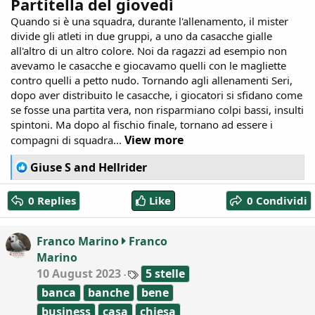
Partitella del giovedì
Quando si è una squadra, durante l'allenamento, il mister
divide gli atleti in due gruppi, a uno da casacche gialle
all'altro di un altro colore. Noi da ragazzi ad esempio non
avevamo le casacche e giocavamo quelli con le magliette
contro quelli a petto nudo. Tornando agli allenamenti Seri,
dopo aver distribuito le casacche, i giocatori si sfidano come
se fosse una partita vera, non risparmiano colpi bassi, insulti
spintoni. Ma dopo al fischio finale, tornano ad essere i
View more
compagni di squadra...
R
Giuse S
and
Hellrider
e
a
0 Replies
Like
0 Condividi
c
t
i
Franco Marino
Franco
o
Marino
n
T
s
10 August 2023
5 stelle
a
:
banca
banche
bene
g
s
business
casa
chiesa