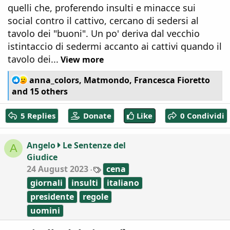
quelli che, proferendo insulti e minacce sui
social contro il cattivo, cercano di sedersi al
tavolo dei "buoni". Un po' deriva dal vecchio
istintaccio di sedermi accanto ai cattivi quando il
tavolo dei...
View more
R
anna_colors
,
Matmondo
,
Francesca Fioretto
e
and 15 others
a
c
5 Replies
Donate
Like
0 Condividi
t
i
o
Angelo
Le Sentenze del
A
n
Giudice
s
:
T
24 August 2023
cena
a
giornali
insulti
italiano
g
s
presidente
regole
uomini