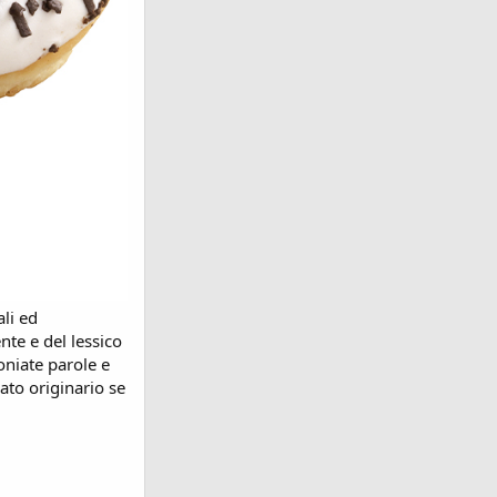
ali ed
nte e del lessico
coniate parole e
cato originario se