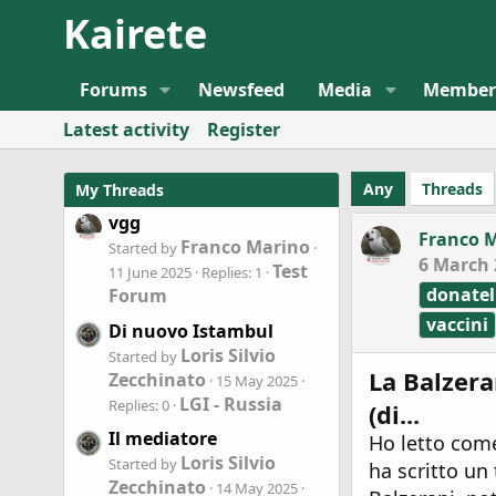
Kairete
Forums
Newsfeed
Media
Member
Latest activity
Register
Any
Threads
My Threads
vgg
Franco 
Franco Marino
Started by
6 March 
Test
11 June 2025
Replies: 1
donatel
Forum
vaccini
Di nuovo Istambul
Loris Silvio
Started by
La Balzeran
Zecchinato
15 May 2025
LGI - Russia
Replies: 0
(di...
Il mediatore
Ho letto come
Loris Silvio
Started by
ha scritto un
Zecchinato
14 May 2025