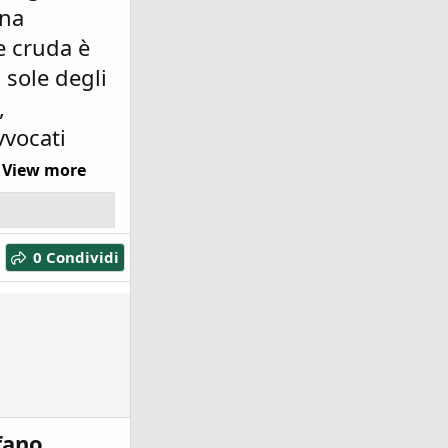
una
e cruda è
l sole degli
,
vvocati
View more
0 Condividi
fano