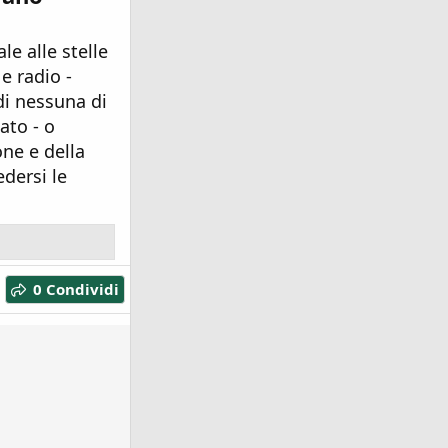
le alle stelle
e radio -
di nessuna di
ato - o
one e della
dersi le
0 Condividi