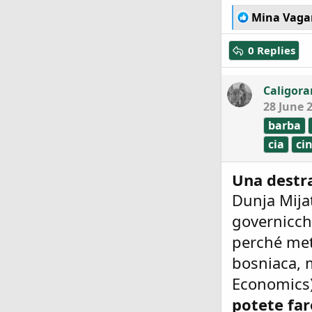
R
Mina Vaga
e
a
0 Replies
c
t
i
Caligora
o
28 June 
n
s
barba
:
cia
ci
Una destr
Dunja Mija
governicchi
perché mett
bosniaca, m
Economics).
potete far