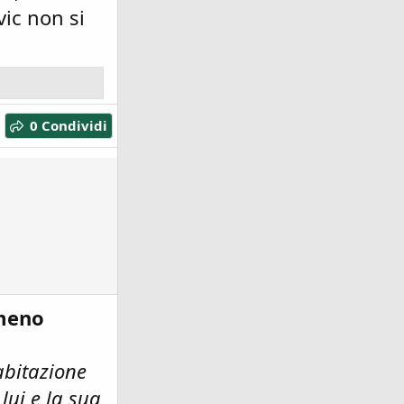
vic non si
0 Condividi
 meno
abitazione
lui e la sua