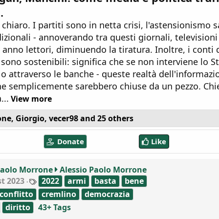
.
 chiaro. I partiti sono in netta crisi, l'astensionismo sa
izionali - annoverando tra questi giornali, televisioni 
anno lettori, diminuendo la tiratura. Inoltre, i conti 
sono sostenibili: significa che se non interviene lo St
o attraverso le banche - queste realtà dell'informazi
e semplicemente sarebbero chiuse da un pezzo. Chie
...
View more
one
,
Giorgio
,
vecer98
and 25 others
Donate
Like
Paolo Morrone
Alessio Paolo Morrone
T
t 2023
2022
armi
basta
bene
a
conflitto
cremlino
democrazia
g
s
diritto
43+ Tags