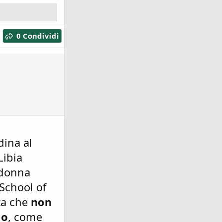
0 Condividi
dina al
Libia
ildonna
 School of
sta che
non
lo
, come