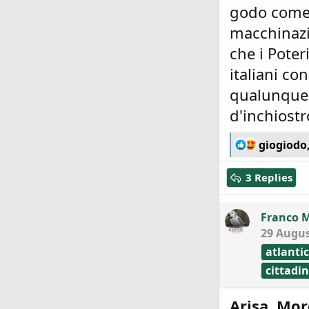
godo come 
macchinazio
che i Poter
italiani co
qualunque 
d'inchiostro
R
giogiodo
e
a
3 Replies
c
t
i
Franco 
o
29 Augus
n
s
atlanti
:
cittadin
Arisa, Mor