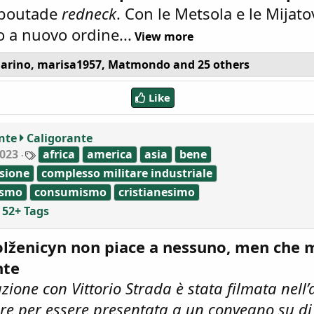
 boutade
redneck
. Con le Metsola e le Mijato
o a nuovo ordine...
View more
arino
,
marisa1957
,
Matmondo
and 25 others
Like
nte
Caligorante
T
023
africa
america
asia
bene
a
sione
complesso militare industriale
g
s
ismo
consumismo
cristianesimo
52+ Tags
Solženicyn non piace a nessuno, men che
nte
zione con Vittorio Strada è stata filmata nell’
tore per essere presentata a un convegno su di 