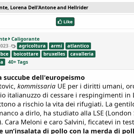
nte
,
Lorena Dell'Antone
and
Hellrider
Like
nte
Caligorante
T
2023
agricoltura
armi
atlantico
a
bce
boicottare
bruxelles
cavalleria
g
s
na
40+ Tags
a succube dell'europeismo
tovic,
kommissaria
UE per i diritti umani, or
o italianuzzo di cessare i respingimenti in 
ono a rischio la vita dei rifugiati. La gent
anco a dirlo, ha studiato alla LSE (London
 Cara Meloni e caro Salvini, ficcatevi in te
e un’insalata di pollo con la merda di pol