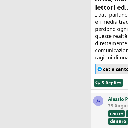
lettori ed..
I dati parlano
e i media trad
perdono ogni 
queste realtà 
direttamente 
comunicazion
ragioni di una
R
catia cant
e
a
5 Replies
c
t
i
Alessio 
A
o
28 Augus
n
s
carne
:
denaro