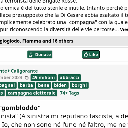
a terrorista delle Brigate Rosse.
polemica è del tutto sterile e inutile. Intanto perché p
lace presupposto che la Di Cesare abbia esaltato il t
mplicemente celebrato una "compagna" con la quale
pur riconoscendo la diversità delle vie percorse...
Vie
giogiodo
,
Fiamma
and 16 others
Donate
Like
nte
Caligorante
T
mber 2023
49 milioni
abbracci
a
bagnai
barba
bene
biden
borghi
g
s
es
campagna elettorale
74+ Tags
i "gombloddo"
ista” (A sinistra mi reputano fascista, a de
Io, che non sono né l’uno né l’altro, me ne