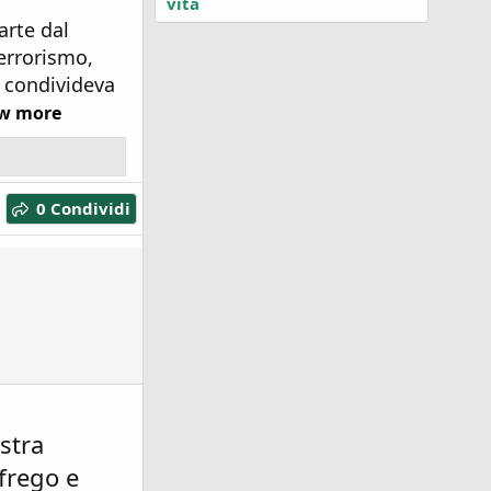
vita
arte dal
errorismo,
 condivideva
w more
0 Condividi
stra
 frego e