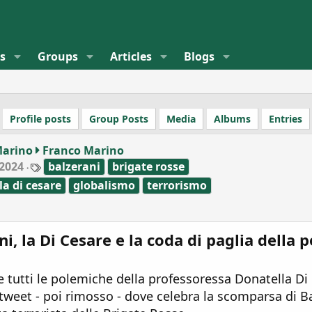
s
Groups
Articles
Blogs
Profile posts
Group Posts
Media
Albums
Entries
Marino
Franco Marino
T
2024
balzerani
brigate rosse
a
la di cesare
globalismo
terrorismo
g
s
i, la Di Cesare e la coda di paglia della p
 tutti le polemiche della professoressa Donatella Di
 tweet - poi rimosso - dove celebra la scomparsa di B