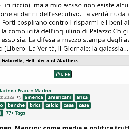
un riccio), ma a mio avviso non esiste alc
ne ai danni dell’esecutivo. La verità nuda 
i Forti cospirano contro i risparmi e i beni a
n la complicità dell'inquilino di Palazzo Chigi
esso sia. La difesa a mezzo stampa degli a
 (Libero, La Verità, il Giornale: la galassia...
,
Gabriella
,
Hellrider
and 24 others
Like
Marino
Franco Marino
T
t 2023
america
americani
arisa
a
co
banche
brics
calcio
casa
case
g
s
i
77+ Tags
gan, Mancini: come media e politica truf