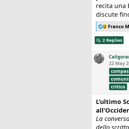
recita una
discute fin
R
Franco M
e
a
2 Replies
c
t
i
Caligora
o
22 May 2
n
s
compas
:
comun
critico
L’ultimo 
all’Occide
La conversa
dello scrit