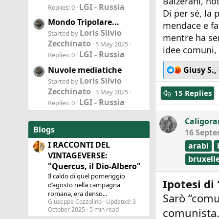
Balzerani, not
LGI - Russia
Replies: 0
Di per sé, la 
Mondo Tripolare...
mendace e fal
Loris Silvio
Started by
mentre ha se
Zecchinato
5 May 2025
idee comuni, 
LGI - Russia
Replies: 0
R
Nuvole mediatiche
Giusy S.
,
e
Loris Silvio
Started by
a
Zecchinato
3 May 2025
15 Replies
c
LGI - Russia
Replies: 0
t
i
Caligora
o
Blogs
16 Septe
n
s
I RACCONTI DEL
arabi
:
VINTAGEVERSE:
bruxell
"Quercus, il Dio-Albero"
Il caldo di quel pomeriggio
Ipotesi d
d’agosto nella campagna
romana, era denso...
Sarò “comun
Giuseppe Cozzolino
Updated:
3
October 2025
5 min read
comunista. 