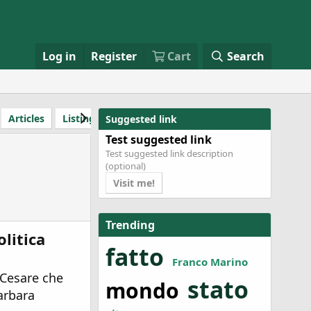
Log in
Register
Cart
Search
Articles
Listings
Review item
RMS review
Product
Suggested link
Test suggested link
Test suggested link description
(optional)
Visit me!
Trending
olitica
fatto
Franco Marino
 Cesare che
stato
mondo
arbara